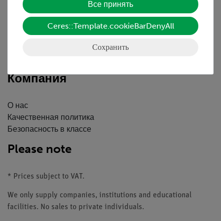
Все принять
Краткий обзор услуг
Скачать
Ceres::Template.cookieBarDenyAll
Каталоги
Сохранить
Вебинары и Видео
Связаться со службой поддержки клиентов
Компания
О нас
Качественная политика
Безопасность в классе
Please note
* Prices subject to VAT.
We only supply companies, institutions and educational
facilities. No sales to private individuals.