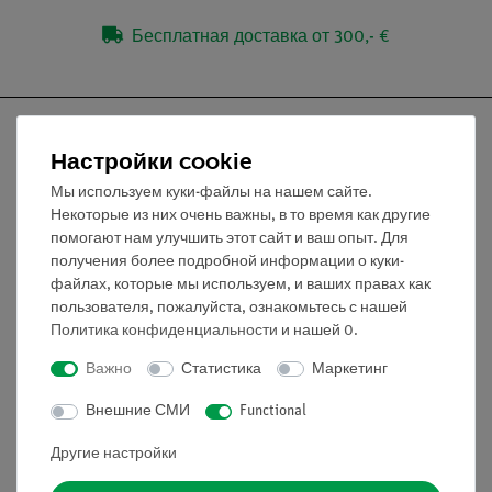
Бесплатная доставка от 300,- €
Настройки cookie
Мы используем куки-файлы на нашем сайте.
Nach oben
Некоторые из них очень важны, в то время как другие
помогают нам улучшить этот сайт и ваш опыт. Для
получения более подробной информации о куки-
Информация
файлах, которые мы используем, и ваших правах как
пользователя, пожалуйста, ознакомьтесь с нашей
Политика конфиденциальности
и нашей
0
.
Контактное лицо
Условия сотрудничества
Важно
Статистика
Маркетинг
Декларация о конфиденциальности
Внешние СМИ
Functional
Вводные данные
Обслуживание
Другие настройки