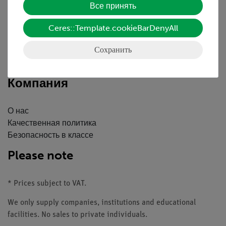
Все принять
Краткий обзор услуг
Ceres::Template.cookieBarDenyAll
Скачать
Каталоги
Сохранить
Вебинары и Видео
Связаться со службой поддержки клиентов
Компания
О нас
Качественная политика
Безопасность в классе
Please note
* Prices subject to VAT.
We only supply companies, institutions and educational
facilities. No sales to private individuals.