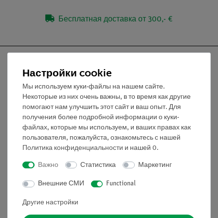
Бесплатная доставка от 300,- €
Настройки cookie
Мы используем куки-файлы на нашем сайте.
Nach oben
Некоторые из них очень важны, в то время как другие
помогают нам улучшить этот сайт и ваш опыт. Для
получения более подробной информации о куки-
Информация
файлах, которые мы используем, и ваших правах как
пользователя, пожалуйста, ознакомьтесь с нашей
Политика конфиденциальности
и нашей
0
.
Контактное лицо
Условия сотрудничества
Важно
Статистика
Маркетинг
Декларация о конфиденциальности
Внешние СМИ
Functional
Вводные данные
Обслуживание
Другие настройки