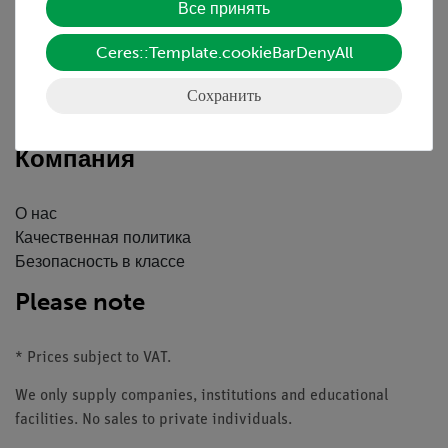
Все принять
Краткий обзор услуг
Скачать
Ceres::Template.cookieBarDenyAll
Каталоги
Сохранить
Вебинары и Видео
Связаться со службой поддержки клиентов
Компания
О нас
Качественная политика
Безопасность в классе
Please note
* Prices subject to VAT.
We only supply companies, institutions and educational
facilities. No sales to private individuals.