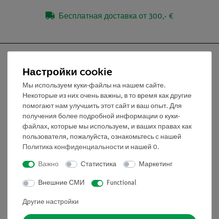
Бесплатная доставка от 300,- €
Настройки cookie
Мы используем куки-файлы на нашем сайте.
Nach oben
Некоторые из них очень важны, в то время как другие
помогают нам улучшить этот сайт и ваш опыт. Для
получения более подробной информации о куки-
Информация
файлах, которые мы используем, и ваших правах как
пользователя, пожалуйста, ознакомьтесь с нашей
Политика конфиденциальности
и нашей
0
.
Контактное лицо
Условия сотрудничества
Важно
Статистика
Маркетинг
Декларация о конфиденциальности
Внешние СМИ
Functional
Вводные данные
Обслуживание
Другие настройки