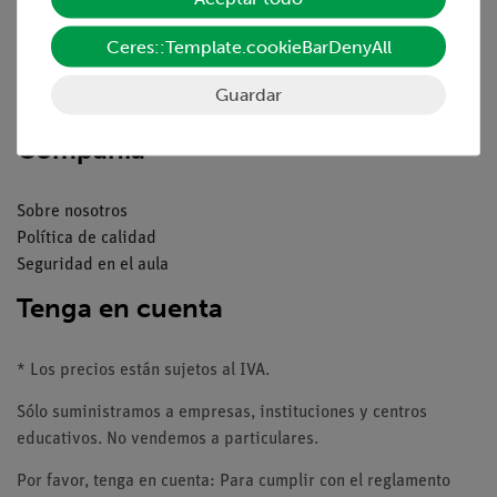
Resumen del servicio
Descargas
Ceres::Template.cookieBarDenyAll
Catálogos
Seminarios web & vídeos
Guardar
Servicio al cliente
Compañía
Sobre nosotros
Política de calidad
Seguridad en el aula
Tenga en cuenta
* Los precios están sujetos al IVA.
Sólo suministramos a empresas, instituciones y centros
educativos. No vendemos a particulares.
Por favor, tenga en cuenta: Para cumplir con el reglamento