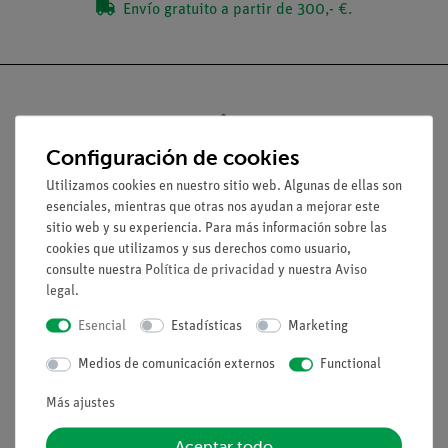
Envío gratuito a partir de 300,- €.
Configuración de cookies
Nach oben
Utilizamos cookies en nuestro sitio web. Algunas de ellas son
esenciales, mientras que otras nos ayudan a mejorar este
Aviso lega
sitio web y su experiencia. Para más información sobre las
cookies que utilizamos y sus derechos como usuario,
consulte nuestra
Política de privacidad
y nuestra
Aviso
Contacto
legal
.
Condiciones comerciales generales
Esencial
Estadísticas
Marketing
Declaración de privacidad
Pie de imprenta
Medios de comunicación externos
Functional
Servicio
Más ajustes
Aceptar todo