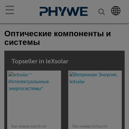
☰
Оптические компоненты и
системы
Topseller in leXsolar
Кат.номер:
04376-00
Кат.номер:
05754-00