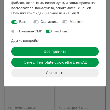
файлах, которые мы используем, и ваших правах как
пользователя, пожалуйста, ознакомьтесь с нашей
Политика конфиденциальности
и нашей
0
.
Важно
Статистика
Маркетинг
Кат.номер:
09824-01
Кат.номер:
09810-03
Внешние СМИ
Functional
XR 4.0 Столик на ножке
Треуголный
D = 46 мм
(прямоуголный) блок
Другие настройки
Все принять
Ceres::Template.cookieBarDenyAll
Сохранить
Кат.номер:
09801-23
Кат.номер:
09831-00