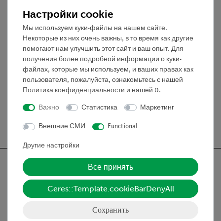
1 полка
Настройки cookie
дополнительная промежуточная полка,
установленная по центру между столешницей и
Мы используем куки-файлы на нашем сайте.
дном стола
Некоторые из них очень важны, в то время как другие
помогают нам улучшить этот сайт и ваш опыт. Для
Столешница: толщина 30 мм, с
получения более подробной информации о куки-
полипропиленовой кромкой
файлах, которые мы используем, и ваших правах как
Размеры (мм): 750 x 600 x 900
пользователя, пожалуйста, ознакомьтесь с нашей
Политика конфиденциальности
и нашей
0
.
Важно
Статистика
Маркетинг
Бесплатная доставка от 300,- €
Внешние СМИ
Functional
Другие настройки
Все принять
Ceres::Template.cookieBarDenyAll
Nach oben
Сохранить