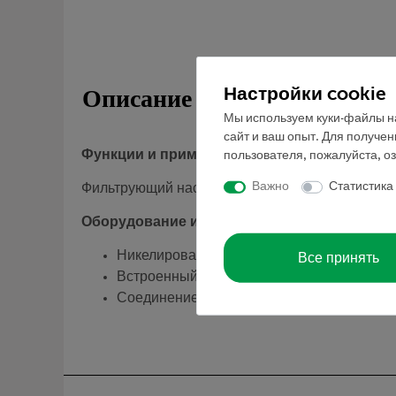
Настройки cookie
Описание
Мы используем куки-файлы на
сайт и ваш опыт. Для получе
Функции и применение
пользователя, пожалуйста, о
Важно
Статистика
Фильтрующий насос со встроенным обратным 
Оборудование и технические данные
Все принять
Никелированная латунь
Встроенный обратный клапан
Соединение с резьбой 1/2 дюйма