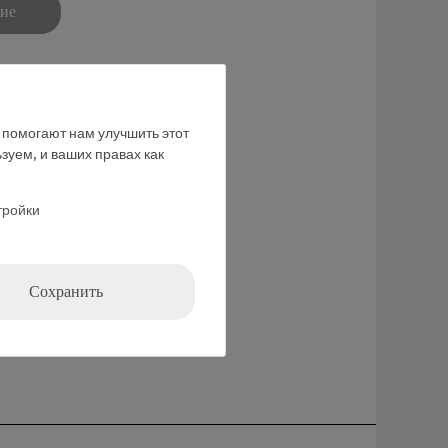
ние
е помогают нам улучшить этот
зуем, и ваших правах как
тройки
Сохранить