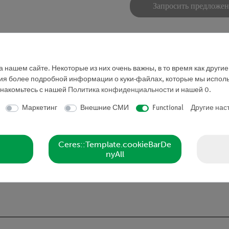
Запросить предложе
 нашем сайте. Некоторые из них очень важны, в то время как други
ния более подробной информации о куки-файлах, которые мы исполь
знакомьтесь с нашей
Политика конфиденциальности
и нашей
0
.
Маркетинг
Внешние СМИ
Functional
Другие нас
клапаном
Ceres::Template.cookieBarDe
nyAll