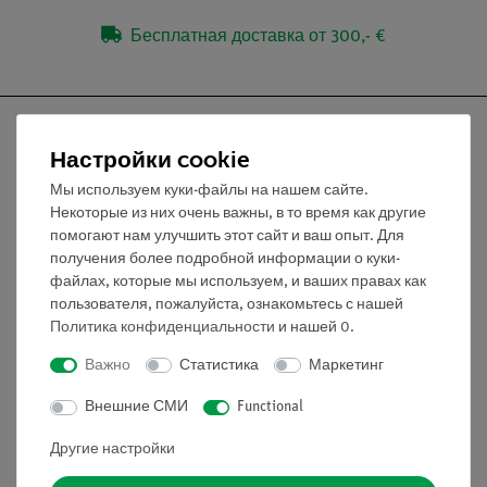
Бесплатная доставка от 300,- €
Настройки cookie
Мы используем куки-файлы на нашем сайте.
Nach oben
Некоторые из них очень важны, в то время как другие
помогают нам улучшить этот сайт и ваш опыт. Для
получения более подробной информации о куки-
Информация
файлах, которые мы используем, и ваших правах как
пользователя, пожалуйста, ознакомьтесь с нашей
Политика конфиденциальности
и нашей
0
.
Контактное лицо
Условия сотрудничества
Важно
Статистика
Маркетинг
Декларация о конфиденциальности
Внешние СМИ
Functional
Вводные данные
Обслуживание
Другие настройки