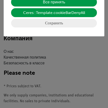
Все принять
Краткий обзор услуг
Скачать
Ceres::Template.cookieBarDenyAll
Каталоги
Сохранить
Вебинары и Видео
Связаться со службой поддержки клиентов
Компания
О нас
Качественная политика
Безопасность в классе
Please note
* Prices subject to VAT.
We only supply companies, institutions and educational
facilities. No sales to private individuals.