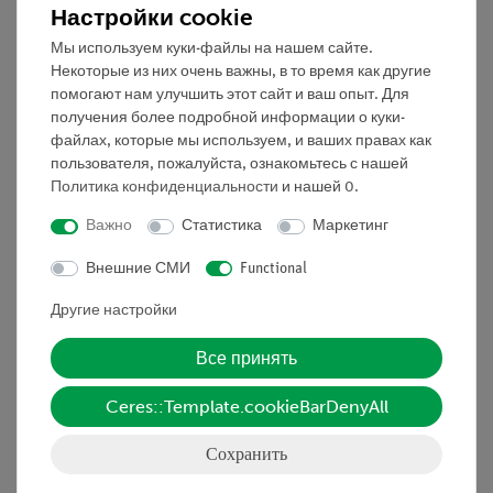
сонография
компьютерная
Настройки cookie
томография
Мы используем куки-файлы на нашем сайте.
Некоторые из них очень важны, в то время как другие
помогают нам улучшить этот сайт и ваш опыт. Для
получения более подробной информации о куки-
файлах, которые мы используем, и ваших правах как
пользователя, пожалуйста, ознакомьтесь с нашей
Политика конфиденциальности
и нашей
0
.
Важно
Статистика
Маркетинг
Внешние СМИ
Functional
Кат.номер:
P5160200
Кат.номер:
P5160100
Другие настройки
Ультразвуковая
Скорость звука в
эхография (А-скан)
твердых материалах
Все принять
Ceres::Template.cookieBarDenyAll
Сохранить