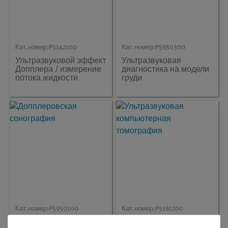
Кат.номер:
P5142100
Кат.номер:
P5950300
Ультразвуковой эффект
Ультразвуковая
Допплера / измерение
диагностика на модели
потока жидкости
груди
Кат.номер:
P5950100
Кат.номер:
P5161200
Допплеровская
Ультразвуковая