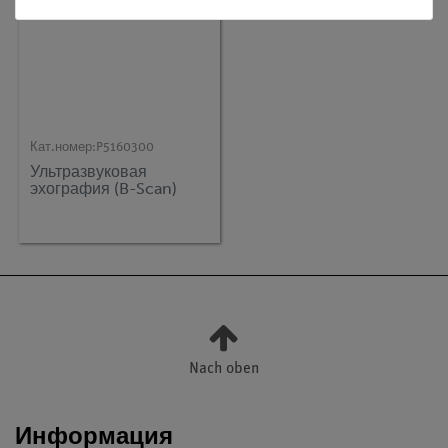
Кат.номер:
P5160300
Ультразвуковая
эхография (B-Scan)
Nach oben
Информация