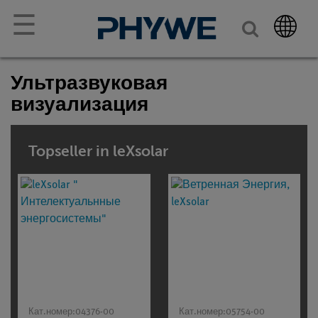
☰
Ультразвуковая
визуализация
Topseller in leXsolar
Кат.номер:
04376-00
Кат.номер:
05754-00