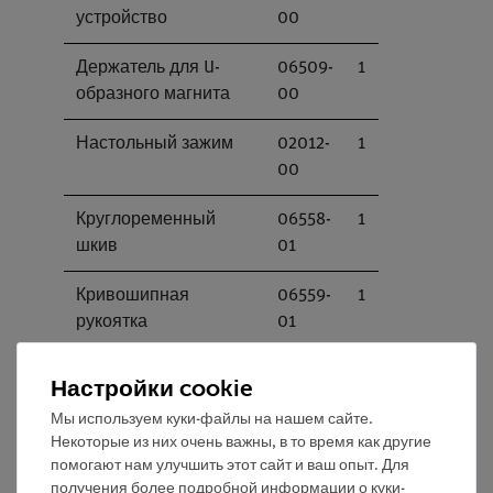
устройство
00
Держатель для U-
06509-
1
образного магнита
00
Настольный зажим
02012-
1
00
Круглоременный
06558-
1
шкив
01
Кривошипная
06559-
1
рукоятка
01
Железный сердечник,
06501-
1
Настройки cookie
U-образный,
00
Мы используем куки-файлы на нашем сайте.
пластинчатый
Некоторые из них очень важны, в то время как другие
помогают нам улучшить этот сайт и ваш опыт. Для
Железный сердечник,
06500-
1
получения более подробной информации о куки-