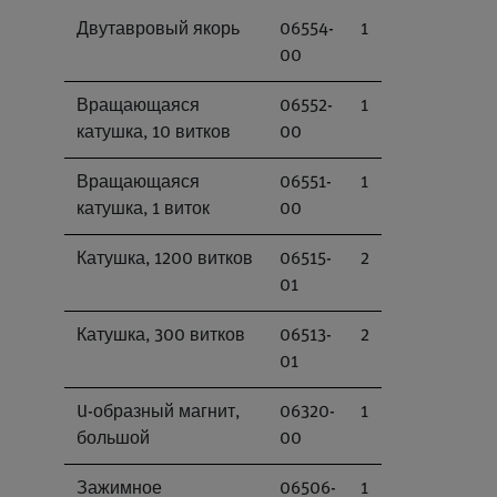
Двутавровый якорь
06554-
1
00
Вращающаяся
06552-
1
катушка, 10 витков
00
Вращающаяся
06551-
1
катушка, 1 виток
00
Катушка, 1200 витков
06515-
2
01
Катушка, 300 витков
06513-
2
01
U-образный магнит,
06320-
1
большой
00
Зажимное
06506-
1