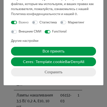
короткий,
00
файлах, которые мы используем, и ваших правах как
пластинчатый
пользователя, пожалуйста, ознакомьтесь с нашей
Политика конфиденциальности
и нашей
0
.
Шпильки, для U-
06502-
1
Важно
Статистика
Маркетинг
образных
00
сердечников, 1 паpа
Внешние СМИ
Functional
Магнит, стержневой,
07823-
1
Другие настройки
l=72 мм
00
Все принять
Ламповый патрон
06002-
1
Ceres::Template.cookieBarDenyAll
E10 на опорной плите
00
Сохранить
Лампы накаливания
06154-
1
4 В/ 0,08 A, E10, 10
03
шт.
Лампы накаливания
06152-
1
3,5 В/ 0,2 A, E10, 10
03