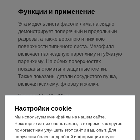
Функции и применение
Эта модель листа фасоли лима наглядно
демонстрирует поперечный и продольный
разрезы, а также верхнюю и нижнюю
поверхности типичного листа. Мезофилл
включает палисадную паренхиму и губчатую
паренхиму. На обеих поверхностях
показаны стоматы и защитные клетки.
Также показаны детали сосудистого пучка,
включая ксилему, флоэму и жилки.
Размер: 46 x 19 x 23 см
Настройки cookie
Вес: 1,8 кг
Мы используем куки-файлы на нашем сайте.
Некоторые из них очень важны, в то время как другие
помогают нам улучшить этот сайт и ваш опыт. Для
получения более подробной информации о куки-