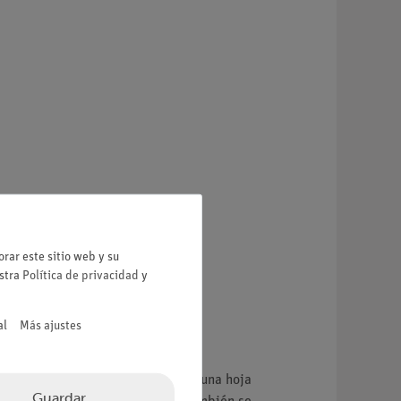
rar este sitio web y su
estra
Política de privacidad
y
al
Más ajustes
perficies superior e inferior, de una hoja
Guardar