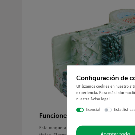
Configuración de c
Utilizamos cookies en nuestro sit
experiencia. Para más informació
nuestra
Aviso legal
.
Esencial
Estadística
Funciones y uso
Esta maqueta de una hoja de haba muestra de for
Aceptar todo