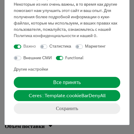
Некоторые из них очень важны, в то время как другие
установке. Однако, в зависимости от конкретного
помогают нам улучшить этот сайт и ваш опыт. Для
применения, задачу перемещения массы можно
получения более подробной информации о куки-
облегчить, изменив направление силы.
файлах, которые мы используем, и ваших правах как
пользователя, пожалуйста, ознакомьтесь с нашей
Политика конфиденциальности
и нашей
0
.
Преимущества
Важно
Статистика
Маркетинг
Руководства по проведению экспериментов очень
Внешние СМИ
Functional
просты для понимания, особенно для младших
школьников
Другие настройки
Сопутствующие компетенции напрямую связаны
Все принять
с экспериментами
Совместимость с учебными программами
Ceres::Template.cookieBarDenyAll
Соответствует будущему: возможно внедрение
планшетов
Сохранить
Объём поставки