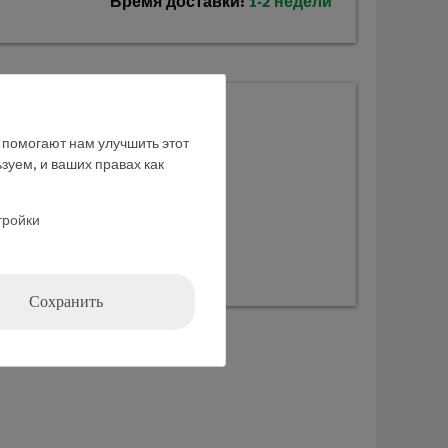
Время доставки:
1-2 недели
ебный набор
е помогают нам улучшить этот
зуем, и ваших правах как
тройки
Сохранить