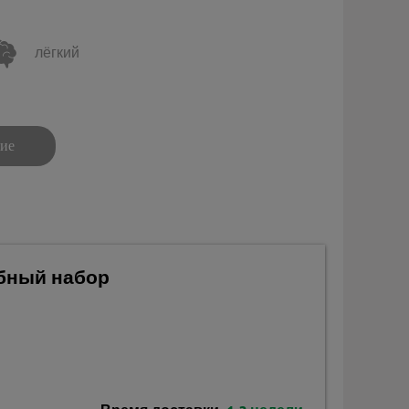
лёгкий
ние
ебный набор