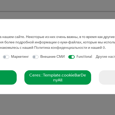
TESS beginner "Вещества в быту", уч
 нашем сайте. Некоторые из них очень важны, в то время как други
Кат.номер 15234-88D | Тип: Set
ния более подробной информации о куки-файлах, которые мы исполь
знакомьтесь с нашей
Политика конфиденциальности
и нашей
0
.
Маркетинг
Внешние СМИ
Functional
Другие нас
Ceres::Template.cookieBarDe
nyAll