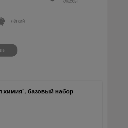
классы
лёгкий
ние
я химия", базовый набор