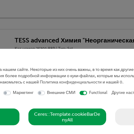
TESS advanced Химия "Неорганическа
Кат.номер 25301-88D | Тип: Set
 нашем сайте. Некоторые из них очень важны, в то время как други
ния более подробной информации о куки-файлах, которые мы исполь
знакомьтесь с нашей
Политика конфиденциальности
и нашей
0
.
Маркетинг
Внешние СМИ
Functional
Другие нас
Ceres::Template.cookieBarDe
nyAll