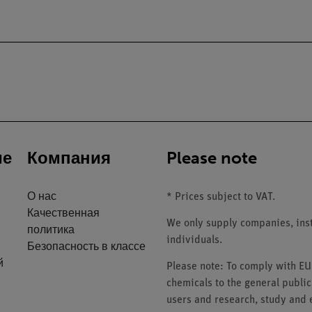
ие
Компания
Please note
О нас
* Prices subject to VAT.
Качественная
We only supply companies, insti
политика
individuals.
Безопасность в классе
й
Please note: To comply with E
chemicals to the general public
users and research, study and e