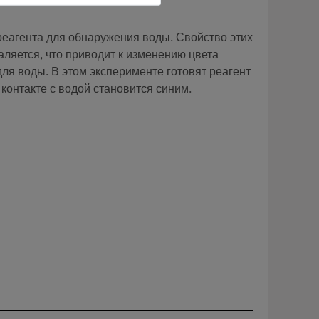
реагента для обнаружения воды. Свойство этих
аляется, что приводит к изменению цвета
ля воды. В этом эксперименте готовят реагент
контакте с водой становится синим.