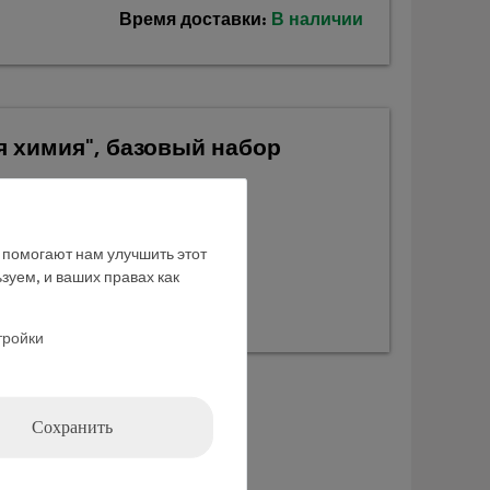
Время доставки:
В наличии
я химия", базовый набор
е помогают нам улучшить этот
зуем, и ваших правах как
тройки
Сохранить