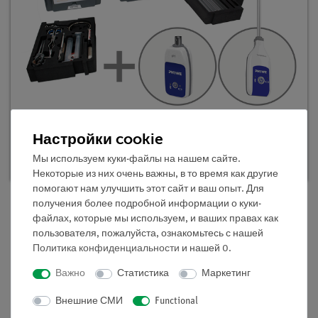
TESS advanced Химия "Кислоты, соли,
основания", базовый набор
Настройки cookie
Кат.номер 25302-88D | Тип: Set
Мы используем куки-файлы на нашем сайте.
Некоторые из них очень важны, в то время как другие
помогают нам улучшить этот сайт и ваш опыт. Для
получения более подробной информации о куки-
файлах, которые мы используем, и ваших правах как
Описание
пользователя, пожалуйста, ознакомьтесь с нашей
Политика конфиденциальности
и нашей
0
.
Важно
Статистика
Маркетинг
Принцип
Внешние СМИ
Functional
Щелочные растворы могут быть получены при