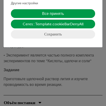
разделении основных металлов водой. Об образовании
Другие настройки
раствора щелочи свидетельствует изменение
проводимости (лампа накаливания загорается или
Все принять
начинает интенсивнее светиться) и изменение цвета
индикатора.
Ceres::Template.cookieBarDenyAll
Преимущества
Сохранить
• Простое обучение с помощью дидактической
литературы
• Эксперимент является частью полного комплекта
экспериментов по теме "Кислоты, щелочи и соли"
Задание
Приготовьте щелочной раствор лития и изучите
проводимость во время реакции.
Объём поставки