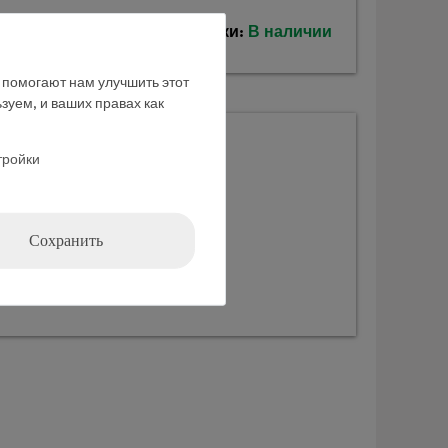
Время доставки:
В наличии
е помогают нам улучшить этот
зуем, и ваших правах как
 базовый набор
тройки
Сохранить