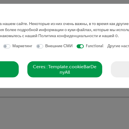
 нашем сайте. Некоторые из них очень важны, в то время как други
ния более подробной информации о куки-файлах, которые мы исполь
знакомьтесь с нашей
Политика конфиденциальности
и нашей
0
.
TESS advanced Химия "Общая химия",
Маркетинг
Внешние СМИ
Functional
Другие нас
Кат.номер 25300-88D | Тип: Set
Ceres::Template.cookieBarDe
nyAll