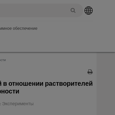
аммное обеспечение
ости
 в отношении растворителей
рности
п: Эксперименты