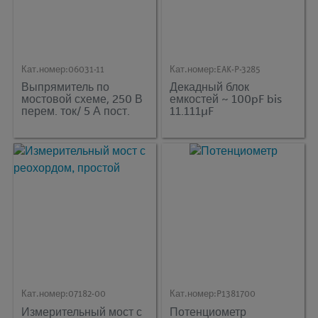
Кат.номер:
06031-11
Кат.номер:
EAK-P-3285
Выпрямитель по
Декадный блок
мостовой схеме, 250 В
емкостей ~ 100pF bis
перем. ток/ 5 А пост.
11.111µF
ток
Кат.номер:
07182-00
Кат.номер:
P1381700
Измерительный мост с
Потенциометр