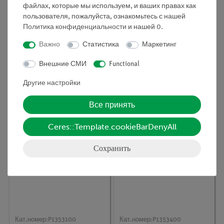
файлах, которые мы используем, и ваших правах как
пользователя, пожалуйста, ознакомьтесь с нашей
Политика конфиденциальности
и нашей
0
.
Важно
Статистика
Маркетинг
Кат.номер:
P1356800
Кат.номер:
P1351600
Внешние СМИ
Functional
Диоды как
Простая электрическая
электрические вентиля
цепь
Другие настройки
Все принять
Ceres::Template.cookieBarDenyAll
Сохранить
Кат.номер:
P1353100
Кат.номер:
P1353400