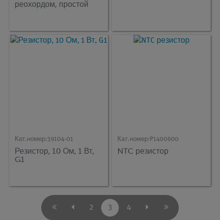
реохордом, простой
Кат.номер:
39104-01
Кат.номер:
P1400600
Резистор, 10 Ом, 1 Вт,
NTC резистор
G1
2
3
4