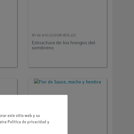
Nº de artículo
SOM-BOS-227
Estructura de los hongos del
sombrero
rar este sitio web y su
estra
Política de privacidad
y