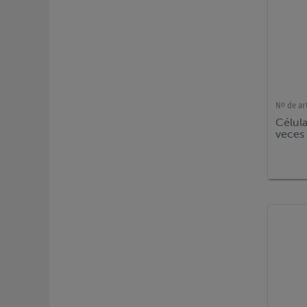
Nº de ar
Célula
veces