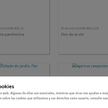
tículo
SOM-BOS-72
Nº de artículo
SOM-BOS-15/8
ta pantherina
Flor de la vid
ookies
io web. Algunas de ellas son esenciales, mientras que otras nos ayudan a mejo
n sobre las cookies que utilizamos y sus derechos como usuario, consulte nu