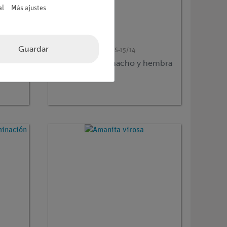
al
Más ajustes
Guardar
Nº de artículo
SOM-BOS-15/14
Flor de Sauce, macho y hembra