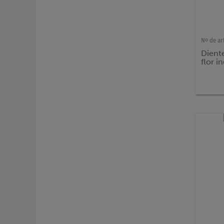
Nº de ar
Diente
flor i