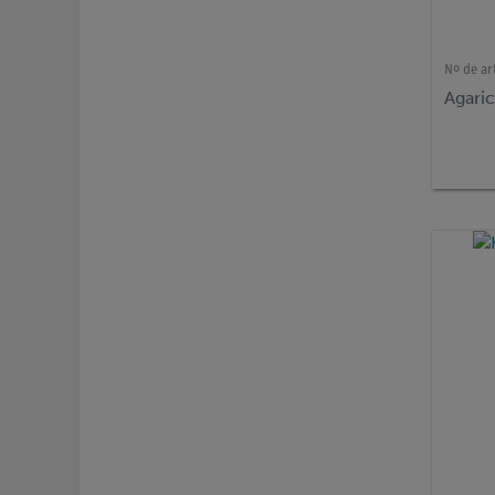
Nº de ar
Agari