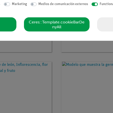
s
Marketing
Medios de comunicación externos
Function
Ceres::Template.cookieBarDe
tículo
SOM-BOS-15/2
Nº de artículo
SOM-BOS-224
nyAll
n de jardín, Flor
Agaricus campester