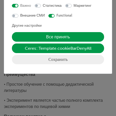
коричневой мутности при нагревании и отрицательно
Важно
Статистика
Маркетинг
влияет на удобство использования жира. Когда жиры и
масла нагреваются с пищевыми продуктами, жиры
Внешние СМИ
Functional
значительно изменяются в результате автоокисления,
Другие настройки
изомеризации, полимеризации и гидролиза. Реакцию с
реагентом Шиффа можно использовать для оценки
Все принять
жиров во фритюре. Жир при жарке, непригодный для
использования, можно узнать по его цвету, вкусу и
Ceres::Template.cookieBarDenyAll
пониженной температуре дыма. Следует обсудить
вопросы здоровья при использовании жарки во
Сохранить
фритюре.
Преимущества
• Простое обучение с помощью дидактической
литературы
• Эксперимент является частью полного комплекта
экспериментов по пищевой химии