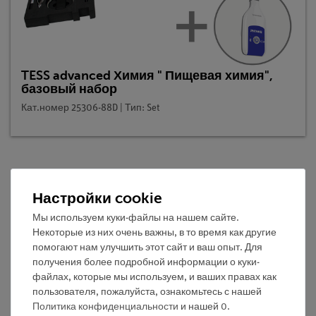
TESS advanced Химия " Пищевая химия",
базовый набор
Кат.номер 25306-88D | Тип: Set
Описание
Настройки cookie
Мы используем куки-файлы на нашем сайте.
Принцип
Некоторые из них очень важны, в то время как другие
помогают нам улучшить этот сайт и ваш опыт. Для
Обычно для жарки используются растительные жиры и
получения более подробной информации о куки-
масла. Животные жиры, такие как говяжий сало и
файлах, которые мы используем, и ваших правах как
листовой жир, являются менее подходящими. Помимо
пользователя, пожалуйста, ознакомьтесь с нашей
жира, они содержат белок, который выделяется в виде
Политика конфиденциальности
и нашей
0
.