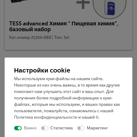
TESS advanced Химия " Пищевая химия",
базовый набор
Кат.номер 25306-88D | Тип: Set
Настройки cookie
Описание
Мы используем куки-файлы на нашем сайте.
Некоторые из них очень важны, в то время как другие
Принцип
помогают нам улучшить этот сайт и ваш опыт. Для
получения более подробной информации о куки-
Крахмал можно качественно обнаружить с помощью
файлах, которые мы используем, и ваших правах как
йодистого раствора йодистого калия. Картофель, зерно
пользователя, пожалуйста, ознакомьтесь с нашей
и плоды бобовых растений представляют собой
Политика конфиденциальности
и нашей
0
.
продукты, содержащие крахмал. Полисахаридный
Важно
Статистика
Маркетинг
крахмал не является химически однородным