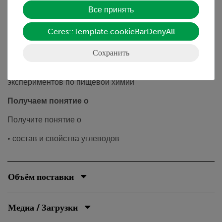
кислорода.
Все принять
Преимущества
Ceres::Template.cookieBarDenyAll
• Простое обучение с помощью дидактической
Сохранить
литературы
• Эксперимент является частью полного комплекта
экспериментов по пищевой химии
Получаем понятие о
Получите понятие о
• состав и свойства углеводов
Объём поставки
Медиа / Загрузки