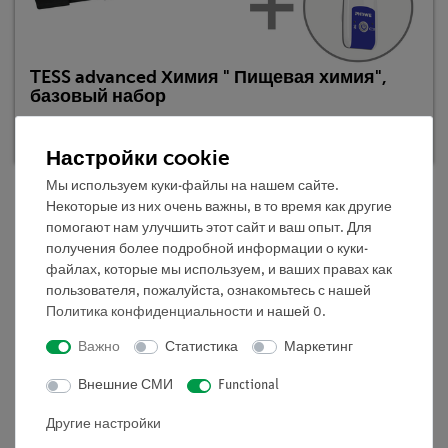
TESS advanced Химия " Пищевая химия",
базовый набор
Кат.номер 25306-88D | Тип: Set
Настройки cookie
Мы используем куки-файлы на нашем сайте.
Некоторые из них очень важны, в то время как другие
помогают нам улучшить этот сайт и ваш опыт. Для
Описание
получения более подробной информации о куки-
файлах, которые мы используем, и ваших правах как
пользователя, пожалуйста, ознакомьтесь с нашей
Принцип
Политика конфиденциальности
и нашей
0
.
Этот эксперимент предназначен, чтобы начать
Важно
Статистика
Маркетинг
исследование по химии углеводов. Элементарный
углерод и вода образуются при нагревании углеводов.
Внешние СМИ
Functional
Углеводы, такие как глюкоза, сахароза и крахмал,
Другие настройки
основаны на элементах углерода, водорода и