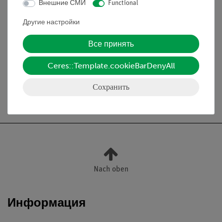
Внешние СМИ
Functional
Эксперименты
Другие настройки
Все принять
Медиа / Загрузки
Ceres::Template.cookieBarDenyAll
Сохранить
Бесплатная доставка от 300,- €
Nach oben
Информация