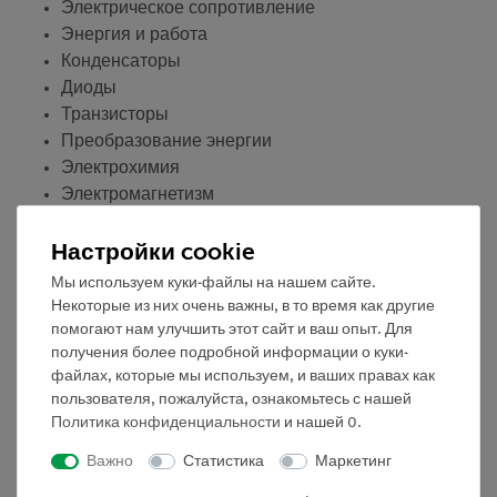
Электрическое сопротивление
Энергия и работа
Конденсаторы
Диоды
Транзисторы
Преобразование энергии
Электрохимия
Электромагнетизм
Электродвигатели
Настройки cookie
Индукция
Трансформаторы
Мы используем куки-файлы на нашем сайте.
Самоиндукция
Некоторые из них очень важны, в то время как другие
Безопасная работа с электричеством
помогают нам улучшить этот сайт и ваш опыт. Для
получения более подробной информации о куки-
Датчики
файлах, которые мы используем, и ваших правах как
Оборудование и технические спецификации
пользователя, пожалуйста, ознакомьтесь с нашей
Политика конфиденциальности
и нашей
0
.
Справочник DIN A4, спиральный переплет, ч/б,
Важно
Статистика
Маркетинг
304 страницы