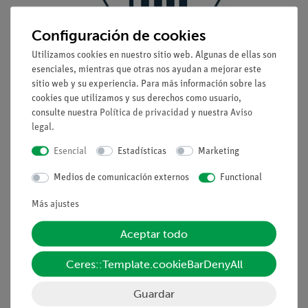
Configuración de cookies
Utilizamos cookies en nuestro sitio web. Algunas de ellas son
esenciales, mientras que otras nos ayudan a mejorar este
measure­APP
sitio web y su experiencia. Para más información sobre las
cookies que utilizamos y sus derechos como usuario,
consulte nuestra
Política de privacidad
y nuestra
Aviso
Medición. Móvil.
legal
.
Simple.
Esencial
Estadísticas
Marketing
measureAPP es la aplicación móvil para un rápido y fácil
Medios de comunicación externos
Functional
Registro de datos de los valores medidos en tus clases de
ciencias digitales.
Más información
Más ajustes
Aceptar todo
Ceres::Template.cookieBarDenyAll
Guardar