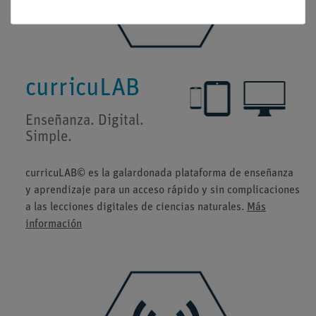
curricuLAB
Enseñanza. Digital.
Simple.
curricuLAB© es la galardonada plataforma de enseñanza
y aprendizaje para un acceso rápido y sin complicaciones
a las lecciones digitales de ciencias naturales.
Más
información