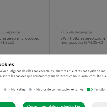
tículo
63206-99
Nº de artículo
63063-99
 estereo microscopio
SWIFT 39Z estereo zoom
71 BLED
microscopio (SM105-C)
ookies
io web. Algunas de ellas son esenciales, mientras que otras nos ayudan a mejo
n sobre las cookies que utilizamos y sus derechos como usuario, consulte nu
s
Marketing
Medios de comunicación externos
Function
Ceres::Template.cookieBarDe