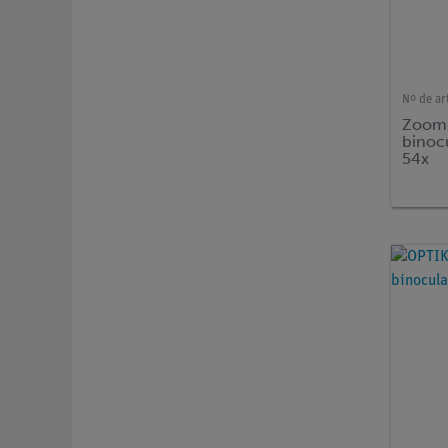
Nº de ar
Zoom 
binoc
54x