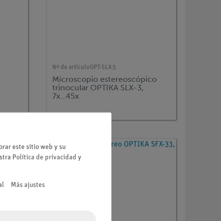
Nº de artículo
OPT-SLX-3
Microscopio estereoscópico
trinocular OPTIKA SLX-3,
7x...45x
rar este sitio web y su
estra
Política de privacidad
y
al
Más ajustes