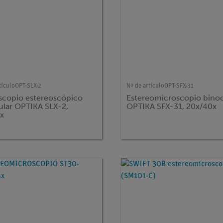
tículo
OPT-SLX-2
Nº de artículo
OPT-SFX-31
scopio estereoscópico
Estereomicroscopio binoc
ular OPTIKA SLX-2,
OPTIKA SFX-31, 20x/40x
5x