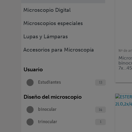
Microscopio Digital
Microscopios especiales
Lupas y Lámparas
Accesorios para Microscopía
Nº de ar
Micro
binoc
7x...4
Usuario
Estudiantes
13
Diseño del microscopio
binocular
14
trinocular
1