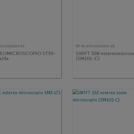
tículo
62459-93
Nº de artículo
63061-99
REOMICROSCOPIO ST30-
SWIFT 30B estereomicros
x/4x
(SM101-C)