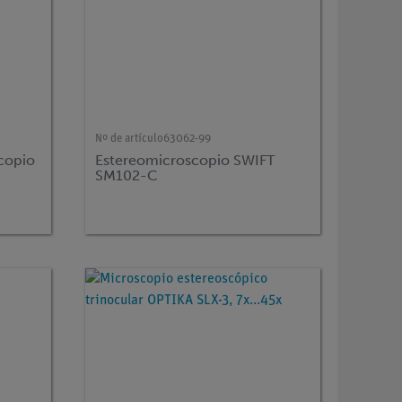
Nº de artículo
63062-99
copio
Estereomicroscopio SWIFT
SM102-C