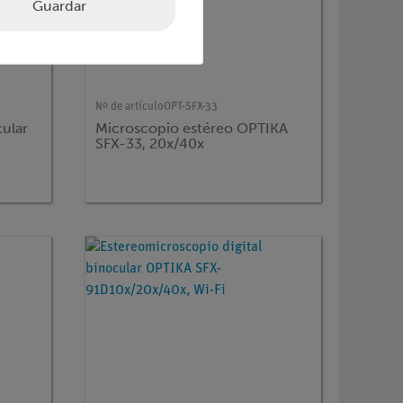
Guardar
Nº de artículo
OPT-SFX-33
ular
Microscopio estéreo OPTIKA
SFX-33, 20x/40x