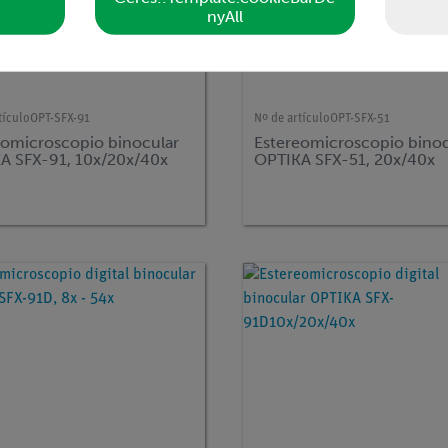
nyAll
tículo
OPT-SFX-91
Nº de artículo
OPT-SFX-51
eomicroscopio binocular
Estereomicroscopio binoc
A SFX-91, 10x/20x/40x
OPTIKA SFX-51, 20x/40x