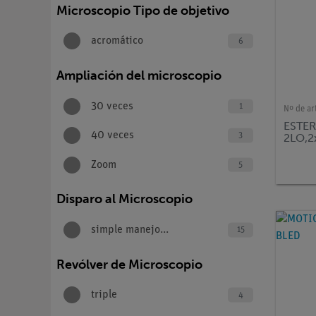
Microscopio Tipo de objetivo
acromático
6
Ampliación del microscopio
30 veces
1
Nº de ar
ESTE
40 veces
3
2LO,2
Zoom
5
Disparo al Microscopio
simple manejo...
15
Revólver de Microscopio
triple
4