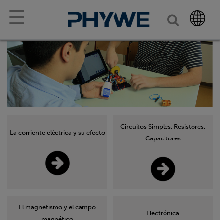
☰
Circuitos Simples, Resistores,
La corriente eléctrica y su efecto
Capacitores
El magnetismo y el campo
Electrónica
magnético