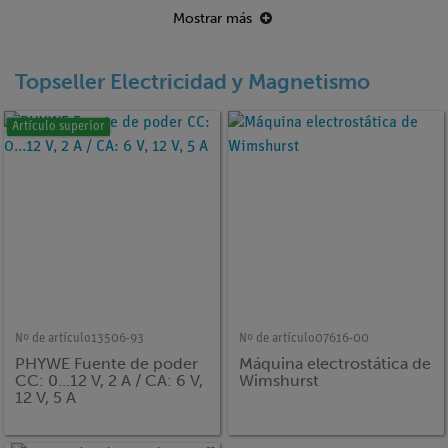
Mostrar más
Topseller Electricidad y Magnetismo
Artículo superior
Nº de artículo
13506-93
Nº de artículo
07616-00
PHYWE Fuente de poder
Máquina electrostática de
CC: 0...12 V, 2 A / CA: 6 V,
Wimshurst
12 V, 5 A