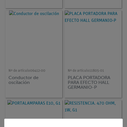
Nº de artículo
06412-00
Nº de artículo
11805-01
Conductor de
PLACA PORTADORA
oscilación
PARA EFECTO HALL
GERMANIO-P