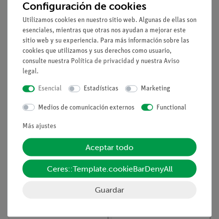
Configuración de cookies
Utilizamos cookies en nuestro sitio web. Algunas de ellas son
esenciales, mientras que otras nos ayudan a mejorar este
sitio web y su experiencia. Para más información sobre las
cookies que utilizamos y sus derechos como usuario,
Nº de artículo
17049-00
Nº de artículo
39104-15
consulte nuestra
Política de privacidad
y nuestra
Aviso
PORTALAMPARAS E10,
RESISTENCIA. 470
legal
.
G1
OHM, 1W, G1
Esencial
Estadísticas
Marketing
Medios de comunicación externos
Functional
Más ajustes
Aceptar todo
Ceres::Template.cookieBarDenyAll
Guardar
Nº de artículo
11059-00
Nº de artículo
39105-50