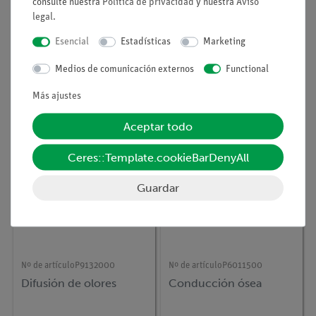
consulte nuestra
Política de privacidad
y nuestra
Aviso
legal
.
Esencial
Estadísticas
Marketing
Nº de artículo
P8013500
Nº de artículo
P6010700
La combinación de los
Audición direccional
Medios de comunicación externos
Functional
sentidos del gusto y del
olfato
Más ajustes
Aceptar todo
Ceres::Template.cookieBarDenyAll
Guardar
Nº de artículo
P9132000
Nº de artículo
P6011500
Difusión de olores
Conducción ósea