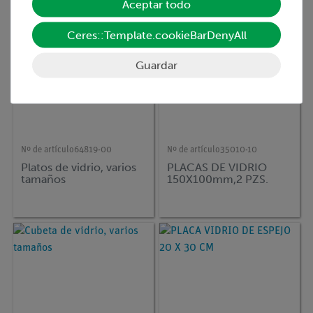
Aceptar todo
Ceres::Template.cookieBarDenyAll
Guardar
Nº de artículo
64819-00
Nº de artículo
35010-10
Platos de vidrio, varios
PLACAS DE VIDRIO
tamaños
150X100mm,2 PZS.