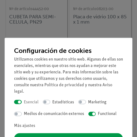
Nº de artículo
44452-00
Nº de artículo
08203-00
CUBETA PARA SEMI-
Placa de vidrio 100 x 85
CELULA, PN29
x 1 mm
Configuración de cookies
Utilizamos cookies en nuestro sitio web. Algunas de ellas son
esenciales, mientras que otras nos ayudan a mejorar este
sitio web y su experiencia. Para más información sobre las
cookies que utilizamos y sus derechos como usuario,
consulte nuestra
Política de privacidad
y nuestra
Aviso
legal
.
Esencial
Estadísticas
Marketing
Nº de artículo
08202-00
Nº de artículo
64736-00
PLACA DE VIDRIO
PLACA DE VIDRIO
Medios de comunicación externos
Functional
MATE, 8,5X10 CM
120X60X2MM ESP.
Más ajustes