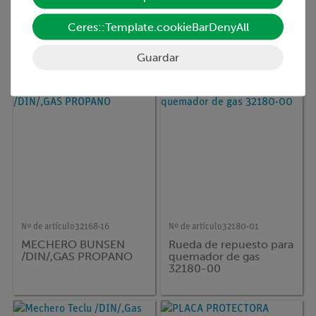
Nº de artículo
32165-05
Nº de artículo
32204-00
MECHERO BUNSEN
BOQUILLA DE
Ceres::Template.cookieBarDenyAll
CON LLAVE DIN, GAS
DIAFR.P.GUARD.C.D17
NATURAL
MM
Guardar
Nº de artículo
32168-16
Nº de artículo
32180-01
MECHERO BUNSEN
Rueda de repuesto para
/DIN/,GAS PROPANO
quemador de gas
32180-00