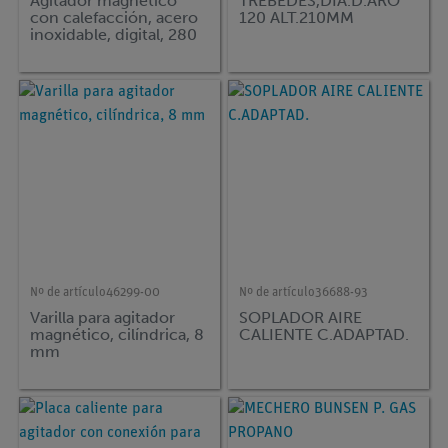
Agitador magnético
TREBEDES,DIA.D.ARO
con calefacción, acero
120 ALT.210MM
inoxidable, digital, 280
°C, 100-1500 rpm
Nº de artículo
46299-00
Nº de artículo
36688-93
Varilla para agitador
SOPLADOR AIRE
magnético, cilíndrica, 8
CALIENTE C.ADAPTAD.
mm