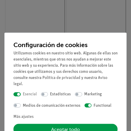
Nº de artículo
32234-93
Nº de artículo
32172-16
Configuración de cookies
QUEMADOR
Botella gas propano,
ELECTRICO
con regulador de aire y
Utilizamos cookies en nuestro sitio web. Algunas de ellas son
seguridad teclu para el
esenciales, mientras que otras nos ayudan a mejorar este
quemador
sitio web y su experiencia. Para más información sobre las
cookies que utilizamos y sus derechos como usuario,
consulte nuestra
Política de privacidad
y nuestra
Aviso
legal
.
Esencial
Estadísticas
Marketing
Medios de comunicación externos
Functional
Más ajustes
Aceptar todo