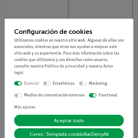
Configuración de cookies
Nº de artículo
P1043500
Nº de artículo
P1043200
Utilizamos cookies en nuestro sitio web. Algunas de ellas son
Absorción de radiación
Coeficiente de
esenciales, mientras que otras nos ayudan a mejorar este
térmica
conducción de calor de
metales
sitio web y su experiencia. Para más información sobre las
cookies que utilizamos y sus derechos como usuario,
consulte nuestra
Política de privacidad
y nuestra
Aviso
legal
.
Esencial
Estadísticas
Marketing
Medios de comunicación externos
Functional
Más ajustes
Aceptar todo
Nº de artículo
P1043100
Nº de artículo
P1043300
Ceres::Template.cookieBarDenyAll