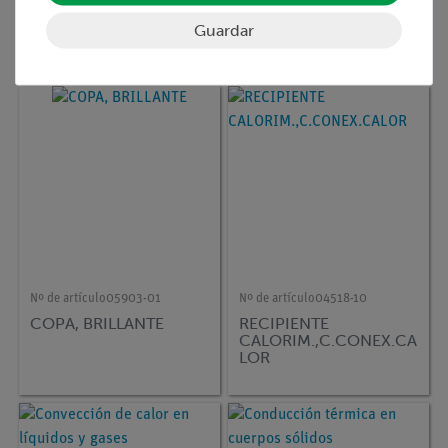
Conducción del calor
Corrientes térmicas en
en sólidos
líquidos y gases
Guardar
Nº de artículo
05903-01
Nº de artículo
04518-10
COPA, BRILLANTE
RECIPIENTE
CALORIM.,C.CONEX.CA
LOR