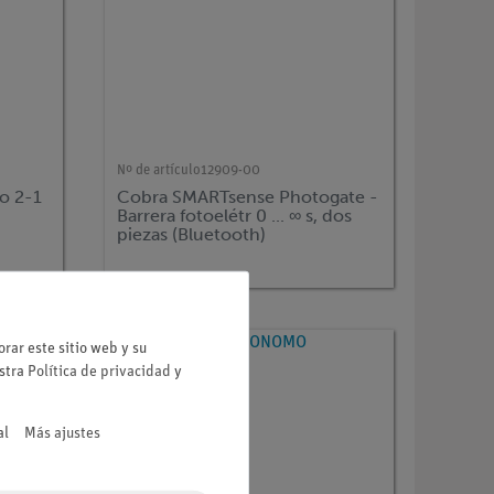
Nº de artículo
12909-00
o 2-1
Cobra SMARTsense Photogate -
Barrera fotoelétr 0 ... ∞ s, dos
piezas (Bluetooth)
rar este sitio web y su
estra
Política de privacidad
y
al
Más ajustes