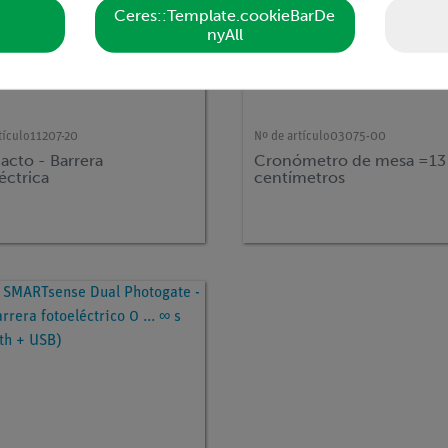
Ceres::Template.cookieBarDe
nyAll
tículo
11207-20
Nº de artículo
03075-00
cto - Barrera
Cronómetro de mesa =13
éctrica
centímetros