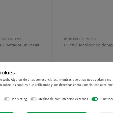
tículo
13601-99
Nº de artículo
13607-99
 Contador universal
PHYWE Medidor de tiemp
ookies
io web. Algunas de ellas son esenciales, mientras que otras nos ayudan a mejo
n sobre las cookies que utilizamos y sus derechos como usuario, consulte nu
s
Marketing
Medios de comunicación externos
Function