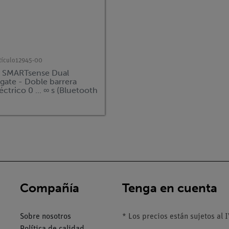
tículo
12945-00
 SMARTsense Dual
gate - Doble barrera
éctrico 0 ... ∞ s (Bluetooth
)
Compañía
Tenga en cuenta
Sobre nosotros
* Los precios están sujetos al I