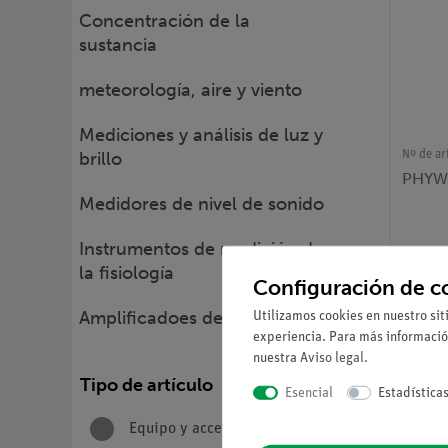
Concentración de la
sustancia
meteorología, aire y viento
Mediciones y análisis de luz y
Nº de ar
brillo
PHYWE
Medidores de nivel de sonido
Instrumentos de medición de
la fisiología
Configuración de c
Amplificadoes de Medición
Utilizamos cookies en nuestro sit
experiencia. Para más informació
nuestra
Aviso legal
.
Tipo de artículo
Esencial
Estadística
Equipo y accesorios
8