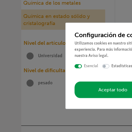
Química de los metales
Química en estado sólido y
cristalografía
Configuración de c
Nivel del artículo
Utilizamos cookies en nuestro sit
experiencia. Para más informació
Nº de ar
nuestra
Aviso legal
.
Universidad
1
Resol
superf
Esencial
Estadística
micro
Nivel de dificultad
(STM)
pesado
1
Aceptar todo