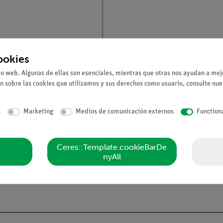
ookies
io web. Algunas de ellas son esenciales, mientras que otras nos ayudan a mejo
n sobre las cookies que utilizamos y sus derechos como usuario, consulte nu
tículo
P2532000
ución atómica de la
icie de grafito con el
s
Marketing
Medios de comunicación externos
Function
s copio de efecto túnel
Ceres::Template.cookieBarDe
nyAll