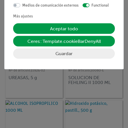
Medios de comunicación externos
Functional
Más ajustes
Aceptar todo
Ceres::Template.cookieBarDenyAll
Guardar
Nº de artículo
31924-02
Nº de artículo
30080-E
UREASAS, 5 g
SOLUCION DE
FEHLING II 1000 ML