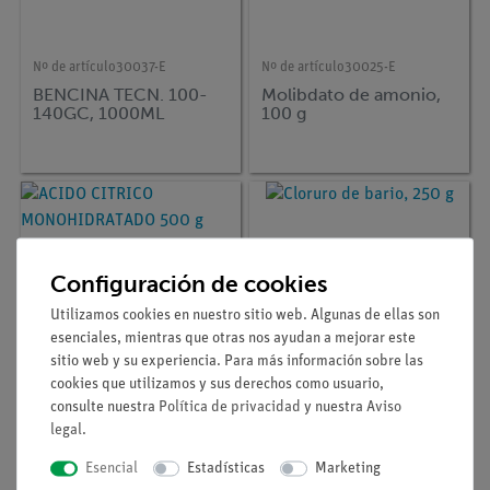
Nº de artículo
30037-E
Nº de artículo
30025-E
BENCINA TECN. 100-
Molibdato de amonio,
140GC, 1000ML
100 g
Configuración de cookies
Utilizamos cookies en nuestro sitio web. Algunas de ellas son
esenciales, mientras que otras nos ayudan a mejorar este
sitio web y su experiencia. Para más información sobre las
cookies que utilizamos y sus derechos como usuario,
consulte nuestra
Política de privacidad
y nuestra
Aviso
Nº de artículo
30063-E
Nº de artículo
30033-E
legal
.
ACIDO CITRICO
Cloruro de bario, 250 g
MONOHIDRATADO 500
Esencial
Estadísticas
Marketing
g