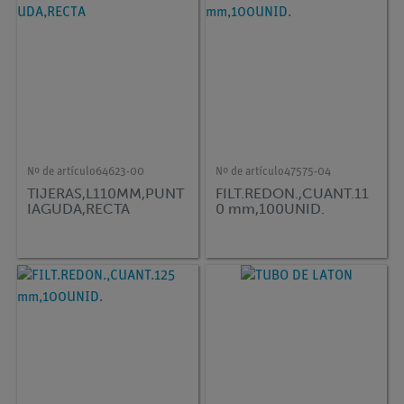
Nº de artículo
64623-00
Nº de artículo
47575-04
TIJERAS,L110MM,PUNT
FILT.REDON.,CUANT.11
IAGUDA,RECTA
0 mm,100UNID.