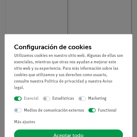
Nº de artículo
33550-00
Nº de artículo
47518-03
Configuración de cookies
TUBO DE SOLDADURA,
C.P.TUB.,DERIV.-
CON BOQUILLA
Y,DIAM.INT. 8-9mm
Utilizamos cookies en nuestro sitio web. Algunas de ellas son
esenciales, mientras que otras nos ayudan a mejorar este
sitio web y su experiencia. Para más información sobre las
cookies que utilizamos y sus derechos como usuario,
consulte nuestra
Política de privacidad
y nuestra
Aviso
legal
.
Esencial
Estadísticas
Marketing
Medios de comunicación externos
Functional
Más ajustes
Aceptar todo