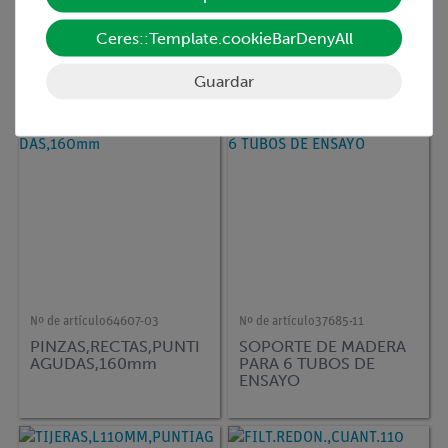
Nº de artículo
11997-02
Nº de artículo
02741-95
ROTULOS, 1-180, 5X 1-
Bomba de vacío con
Ceres::Template.cookieBarDenyAll
12, VERDES
válvula rotativa, dos
etapas, 115V/230V
Guardar
Nº de artículo
64607-03
Nº de artículo
37685-11
PINZAS,RECTAS,PUNTI
SOPORTE DE MADERA
AGUDAS,160mm
PARA 6 TUBOS DE
ENSAYO