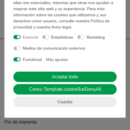
Nº de artículo
46062-88
ellas son esenciales, mientras que otras nos ayudan a
mejorar este sitio web y su experiencia. Para más
Set de vasos de
precipitados
información sobre las cookies que utilizamos y sus
derechos como usuario, consulte nuestra
Política de
privacidad
y nuestra
Aviso legal
.
Esencial
Estadísticas
Marketing
Medios de comunicación externos
Functional
Más ajustes
Nach oben
Aceptar todo
Aviso lega
Ceres::Template.cookieBarDenyAll
Contacto
Guardar
Condiciones comerciales generales
Declaración de privacidad
Pie de imprenta