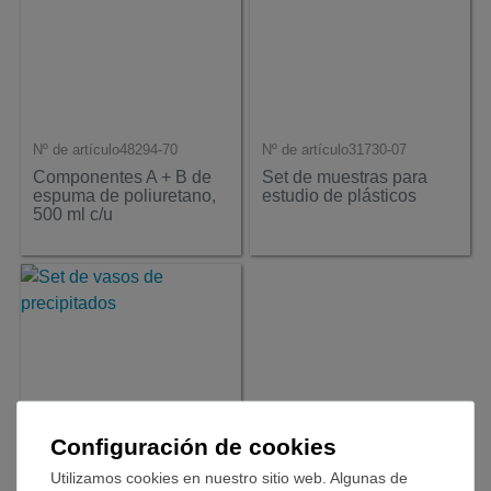
Nº de artículo
48294-70
Nº de artículo
31730-07
Componentes A + B de
Set de muestras para
espuma de poliuretano,
estudio de plásticos
500 ml c/u
Configuración de cookies
Utilizamos cookies en nuestro sitio web. Algunas de