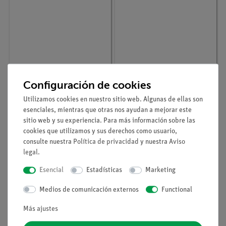
Configuración de cookies
Nº de artículo
09058-01
Nº de artículo
09057-05
X-ray MONOCRISTALES
XR 4.0 soporte Rayos X
Utilizamos cookies en nuestro sitio web. Algunas de ellas son
NaCl, JUEGO DE 3
para placas de
esenciales, mientras que otras nos ayudan a mejorar este
condensador
sitio web y su experiencia. Para más información sobre las
cookies que utilizamos y sus derechos como usuario,
consulte nuestra
Política de privacidad
y nuestra
Aviso
legal
.
Esencial
Estadísticas
Marketing
Medios de comunicación externos
Functional
Más ajustes