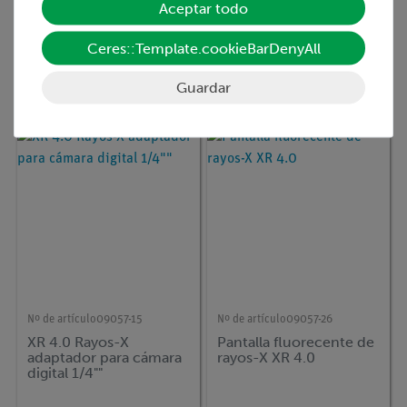
Aceptar todo
Nº de artículo
09058-11
Nº de artículo
09057-81
Ceres::Template.cookieBarDenyAll
X-ray SOPORTE DE
XR 4.0 X-ray Módulo
CRISTALES PARA
enchufable con tubo
DIFRACCION LAUE
de rayos X de
Guardar
tungsteno (W)
Nº de artículo
09057-15
Nº de artículo
09057-26
XR 4.0 Rayos-X
Pantalla fluorecente de
adaptador para cámara
rayos-X XR 4.0
digital 1/4""