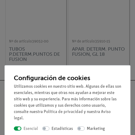
Nº de artículo
39052-00
Nº de artículo
35910-15
TUBOS
APAR. DETERM. PUNTO
P.DETERM.PUNTOS DE
FUSION, GL 18
FUSION
Configuración de cookies
Utilizamos cookies en nuestro sitio web. Algunas de ellas son
esenciales, mientras que otras nos ayudan a mejorar este
sitio web y su experiencia. Para más información sobre las
cookies que utilizamos y sus derechos como usuario,
Nach oben
consulte nuestra
Política de privacidad
y nuestra
Aviso
legal
.
Aviso lega
Esencial
Estadísticas
Marketing