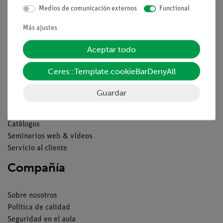
Medios de comunicación externos
Functional
Contacto
Más ajustes
Condiciones comerciales generales
Declaración de privacidad
Aceptar todo
Pie de imprenta
Servicio
Ceres::Template.cookieBarDenyAll
Guardar
Resumen del servicio
Descargas
Catálogos
Seminarios web & vídeos
Servicio al cliente
Compañía
Sobre nosotros
Política de calidad
Seguridad en el aula