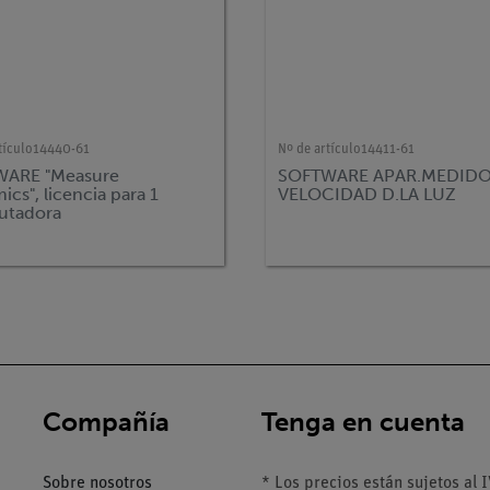
tículo
14440-61
Nº de artículo
14411-61
ARE "Measure
SOFTWARE APAR.MEDID
cs", licencia para 1
VELOCIDAD D.LA LUZ
utadora
Compañía
Tenga en cuenta
Sobre nosotros
* Los precios están sujetos al I