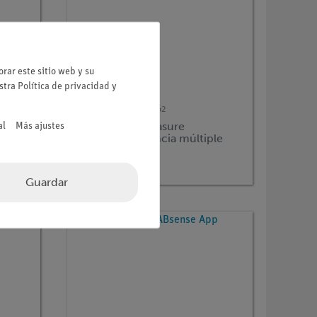
rar este sitio web y su
estra
Política de privacidad
y
Nº de artículo
14440-62
ra
SOFTWARE "Measure
al
Más ajustes
s
Dynamics", licencia múltiple
Guardar