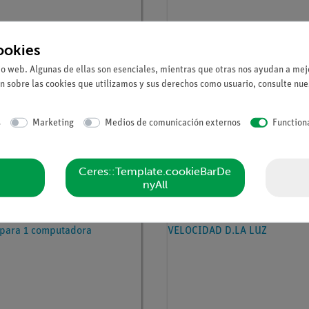
ookies
io web. Algunas de ellas son esenciales, mientras que otras nos ayudan a mejo
n sobre las cookies que utilizamos y sus derechos como usuario, consulte nu
tículo
14582-61
Nº de artículo
14580-61
 DigiCartAPP
measureLAB, Software pa
s
Marketing
Medios de comunicación externos
Function
mediciones y evaluacione
Ceres::Template.cookieBarDe
nyAll