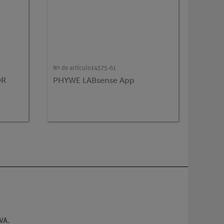
Nº de artículo
14575-61
OR
PHYWE LABsense App
VA.