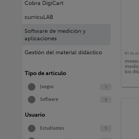
Cobra DigiCart
curricuLAB
Software de medición y
aplicaciones
Gestión del material didáctico
Nº de ar
measu
medic
los di
Tipo de artículo
opera
Juegos
1
Software
9
Usuario
Estudiantes
5