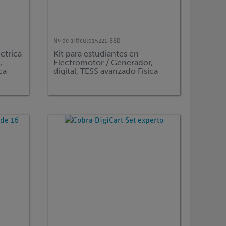
Nº de artículo
15221-88D
éctrica
Kit para estudiantes en
,
Electromotor / Generador,
ca
digital, TESS avanzado Física
-1