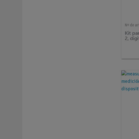
Nº de ar
Kit pa
2, dig