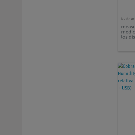
Nº de ar
measu
medic
los di
opera