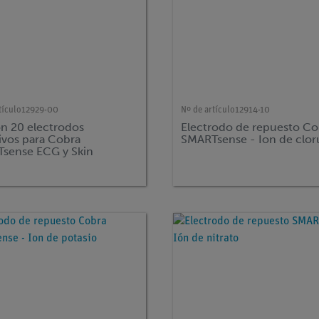
tículo
12929-00
Nº de artículo
12914-10
on 20 electrodos
Electrodo de repuesto Co
ivos para Cobra
SMARTsense - Ion de clor
sense ECG y Skin
tance