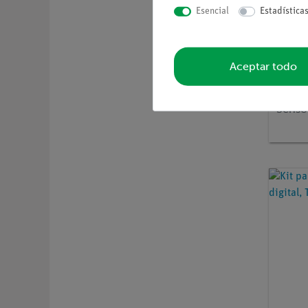
Esencial
Estadística
Aceptar todo
Nº de ar
Cobra
Motio
Sensor
movim
° (Blu