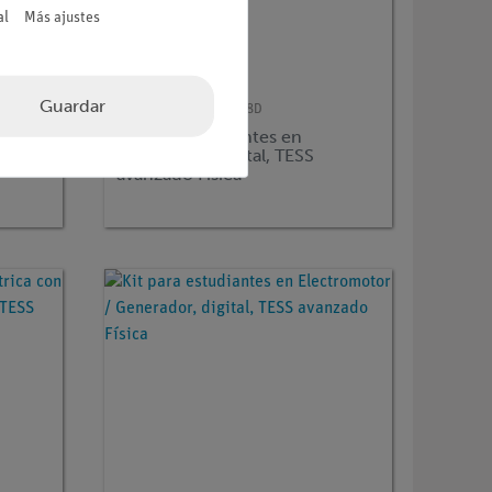
al
Más ajustes
Guardar
Nº de artículo
25271-88D
or 1,
Kit para estudiantes en
ca
Mecánica 1, digital, TESS
avanzado Física