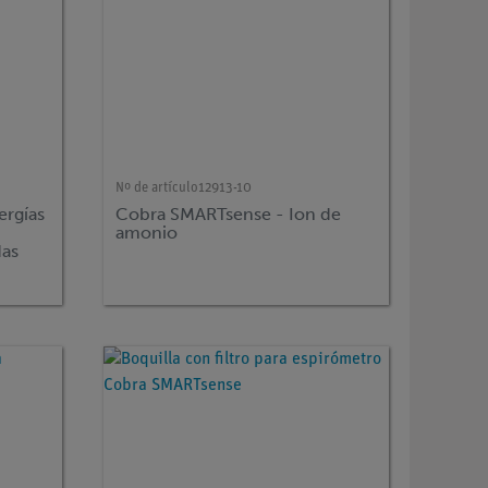
Nº de artículo
12913-10
ergías
Cobra SMARTsense - Ion de
S
amonio
das