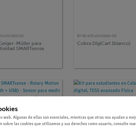
tículo
12937-20
Nº de artículo
12940-00
Geiger-Müller para
Cobra DigiCart (blanco)
ctividad SMARTsense
ookies
io web. Algunas de ellas son esenciales, mientras que otras nos ayudan a mejo
n sobre las cookies que utilizamos y sus derechos como usuario, consulte nu