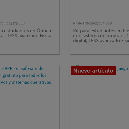
tículo
25277-88D
Nº de artículo
25264-88D
ra estudiantes en Óptica
Kit para estudiantes en El
ital, TESS avanzado Física
con sistema de módulos 1
digital, TESS avanzado Físi
dulos, básico Eléctrica, EB
Nuevo artículo