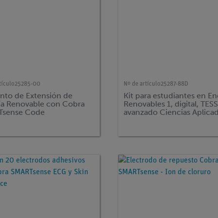
tículo
25285-00
Nº de artículo
25287-88D
nto de Extensión de
Kit para estudiantes en En
ía Renovable con Cobra
Renovables 1, digital, TES
Tsense Code
avanzado Ciencias Aplica