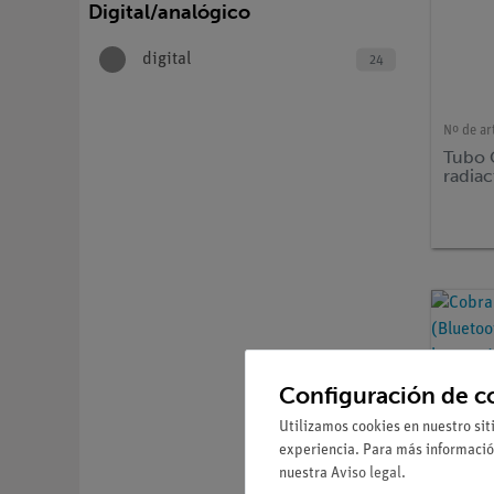
Digital/analógico
digital
24
Nº de ar
Tubo 
radia
Configuración de c
Utilizamos cookies en nuestro sit
experiencia. Para más informació
nuestra
Aviso legal
.