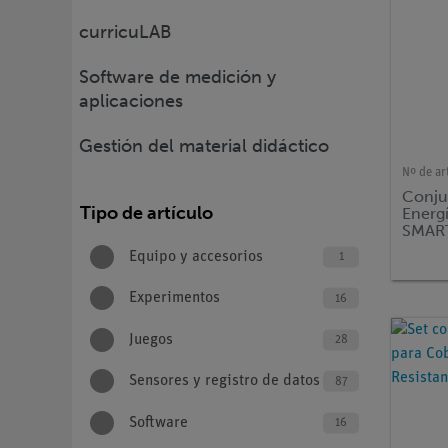
curricuLAB
Software de medición y
aplicaciones
Gestión del material didáctico
Nº de ar
Conju
Tipo de artículo
Energ
SMAR
Equipo y accesorios
1
Experimentos
16
Juegos
28
Sensores y registro de datos
87
Software
16