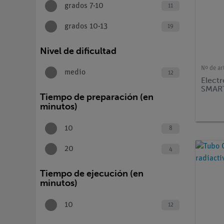
grados 7-10
11
grados 10-13
19
Nivel de dificultad
Nº de ar
medio
12
Elect
SMART
Tiempo de preparación (en
minutos)
10
8
20
4
Tiempo de ejecución (en
minutos)
10
12