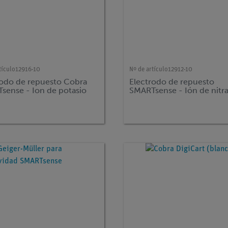
tículo
12916-10
Nº de artículo
12912-10
rodo de repuesto Cobra
Electrodo de repuesto
sense - Ion de potasio
SMARTsense - Ión de nitr