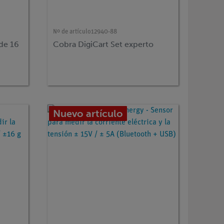
Nº de artículo
12940-88
de 16
Cobra DigiCart Set experto
Nuevo artículo