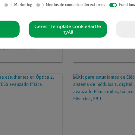
s
Marketing
Medios de comunicación externos
Function
Ceres::Template.cookieBarDe
tículo
12918-01
Nº de artículo
25274-88D
nyAll
 SMARTsense - Rotary
Kit para estudiantes en Cal
n (Bluetooth + USB) -
digital, TESS avanzado Físi
 para medir los
ientos de rotación 0 … ∞
etooth + USB)