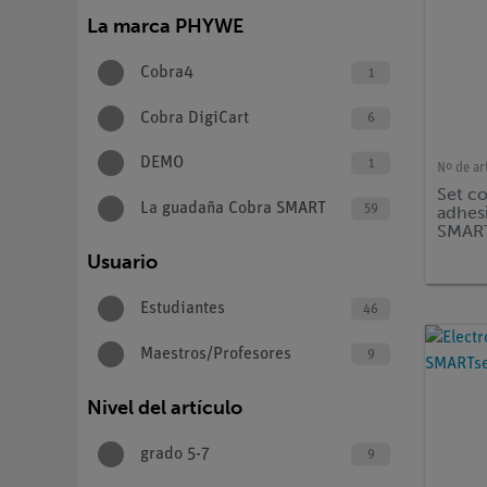
La marca PHYWE
Cobra4
1
Cobra DigiCart
6
DEMO
1
Nº de ar
Set c
La guadaña Cobra SMART
59
adhes
SMART
Resis
Usuario
Estudiantes
46
Maestros/Profesores
9
Nivel del artículo
grado 5-7
9