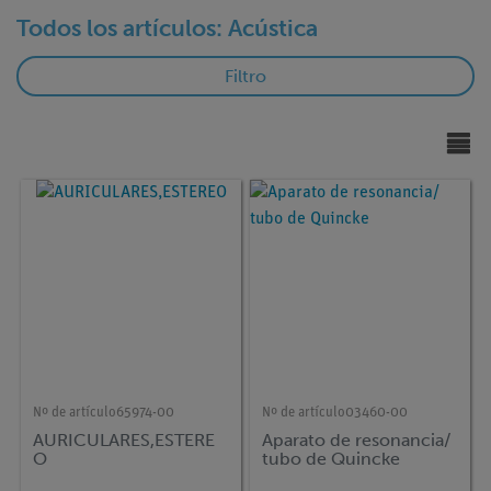
ygener
do
Todos los artículos: Acústica
or de
funcion
s digital
Filtro
Nº de artículo
65974-00
Nº de artículo
03460-00
AURICULARES,ESTERE
Aparato de resonancia/
O
tubo de Quincke