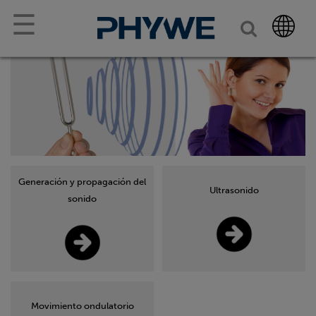
☰
Generación y propagación del
Ultrasonido
sonido
Movimiento ondulatorio