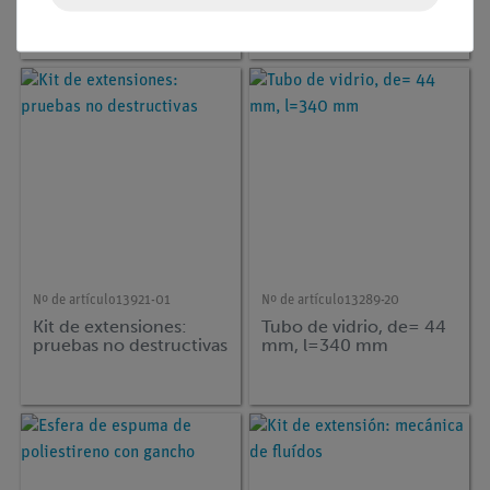
Akustik, TESS advanced
Médica
Physik, (en alemán)
Nº de artículo
13921-01
Nº de artículo
13289-20
Kit de extensiones:
Tubo de vidrio, de= 44
pruebas no destructivas
mm, l=340 mm