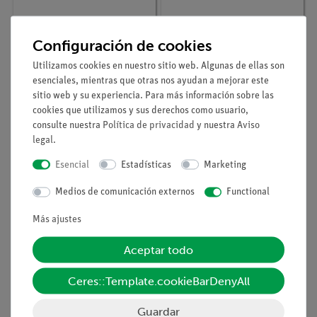
Configuración de cookies
Nº de artículo
P2150501
Nº de artículo
P2150605
Utilizamos cookies en nuestro sitio web. Algunas de ellas son
Figuras de Chladni
Determinación de la
esenciales, mientras que otras nos ayudan a mejorar este
velocidad del sonido
sitio web y su experiencia. Para más información sobre las
con tubo de Kundt
cookies que utilizamos y sus derechos como usuario,
ygenerador de
consulte nuestra
Política de privacidad
y nuestra
Aviso
funciones digital
legal
.
Esencial
Estadísticas
Marketing
Medios de comunicación externos
Functional
Más ajustes
Aceptar todo
Ceres::Template.cookieBarDenyAll
Nº de artículo
13289-01
Nº de artículo
13926-02
Handbuch
Set de extensión:
Guardar
Schülerversuche
Sonografía Doppler