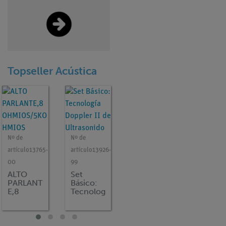
Topseller Acústica
Nº de
Nº de
Nº de
Nº de
artículo
13765-
artículo
13926-
artículo
P2150501
artículo
P2
Figuras
Determ
00
99
de
nación
ALTO
Set
Chladni
de la
PARLANT
Básico:
velocid
E,8
Tecnolog
d del
OHMIOS
ía
sonido
/5KOHMI
Doppler
con tu
OS
II de
de Kun
Ultrasoni