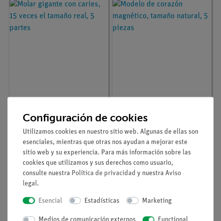
Nº de artículo
3BS-1013215
Nº de artículo
3BS-1010006
Molar gigante con
Modelo de corazón
Configuración de cookies
caries, 15 veces el
magnético, tamaño
tamaño real, 5 partes
natural, 5 piezas
Utilizamos cookies en nuestro sitio web. Algunas de ellas son
esenciales, mientras que otras nos ayudan a mejorar este
sitio web y su experiencia. Para más información sobre las
cookies que utilizamos y sus derechos como usuario,
consulte nuestra
Política de privacidad
y nuestra
Aviso
legal
.
Esencial
Estadísticas
Marketing
Medios de comunicación externos
Functional