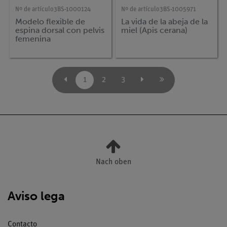
Nº de artículo
3BS-1000124
Nº de artículo
3BS-1005971
Modelo flexible de
La vida de la abeja de la
espina dorsal con pelvis
miel (Apis cerana)
femenina
1
2
3
Nach oben
Aviso lega
Contacto