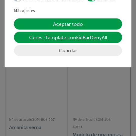
Más ajustes
Aceptar todo
Nº de artículo
66425-00
Nº de artículo
SOM-BS-2/1
CHIMPANCE,
Dura Mater
CRANEO,MODELO
Ceres::Template.cookieBarDenyAll
Guardar
Nº de artículo
SOM-BOS-207
Nº de artículo
SOM-ZOS-
Amanita verna
49/31
Modelo de una mosca