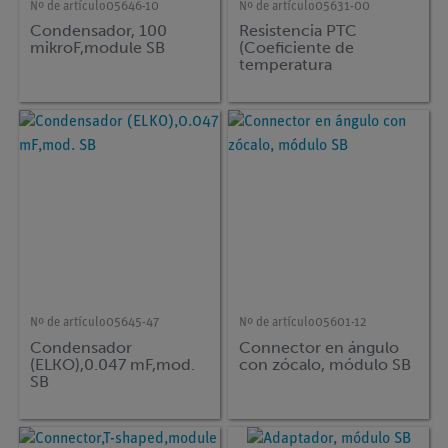
Nº de artículo
05646-10
Nº de artículo
05631-00
Condensador, 100
Resistencia PTC
mikroF,module SB
(Coeficiente de
temperatura
positivo),módulo de
estudiante
Nº de artículo
05645-47
Nº de artículo
05601-12
Condensador
Connector en ángulo
(ELKO),0.047 mF,mod.
con zócalo, módulo SB
SB