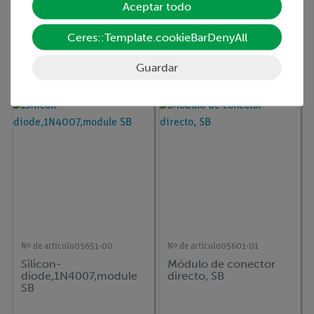
Aceptar todo
Nº de artículo
05630-01
Nº de artículo
05666-00
Ceres::Template.cookieBarDenyAll
Resistencia NTC
Almacenaje de gas, SB
(coeficiente de
temperatura negativo),
Guardar
módulo de estudiante
Nº de artículo
05651-00
Nº de artículo
05601-01
Silicon-
Módulo de conector
diode,1N4007,module
directo, SB
SB