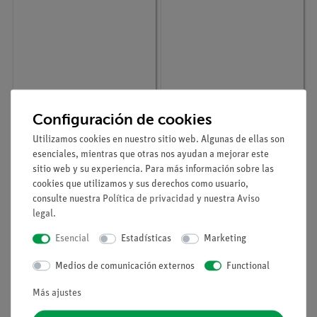
Configuración de cookies
Nº de artículo
05601-04
Nº de artículo
05615-10
Módulo de conector
Resistor 10
Utilizamos cookies en nuestro sitio web. Algunas de ellas son
interrumpido, SB
kOhm,module SB
esenciales, mientras que otras nos ayudan a mejorar este
sitio web y su experiencia. Para más información sobre las
cookies que utilizamos y sus derechos como usuario,
consulte nuestra
Política de privacidad
y nuestra
Aviso
legal
.
Esencial
Estadísticas
Marketing
Medios de comunicación externos
Functional
Más ajustes