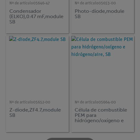
Nº de artículo
05646-47
Nº de artículo
05653-00
Condensador
Photo-diode,module
(ELKO),0.47 mF,module
SB
SB
Nº de artículo
05652-00
Nº de artículo
05664-00
Z-diode,ZF4.7,module
Célula de combustible
SB
PEM para
hidrógeno/oxígeno e
hidrógeno/aire, SB