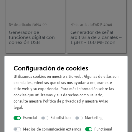
Nº de artículo
13654-99
Nº de artículo
EAK-P-4046
Generador de
Generador de señal
funciones digital con
arbitraria de 2 canales ~
conexión USB
1 µHz - 160 MHzcon
pantalla TFT y
amplificador
Configuración de cookies
Utilizamos cookies en nuestro sitio web. Algunas de ellas son
esenciales, mientras que otras nos ayudan a mejorar este
sitio web y su experiencia. Para más información sobre las
Nach oben
cookies que utilizamos y sus derechos como usuario,
consulte nuestra
Política de privacidad
y nuestra
Aviso
legal
.
Aviso lega
Esencial
Estadísticas
Marketing
Contacto
Medios de comunicación externos
Functional