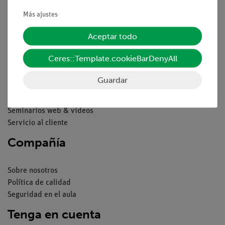
Condiciones comerciales generales
Más ajustes
Declaración de privacidad
Pie de imprenta
Aceptar todo
Servicio
Ceres::Template.cookieBarDenyAll
Resumen del servicio
Guardar
Descargas
Catálogos
Seminarios web & vídeos
Servicio al cliente
Compañía
Sobre nosotros
Política de calidad
Seguridad en el aula
Tenga en cuenta