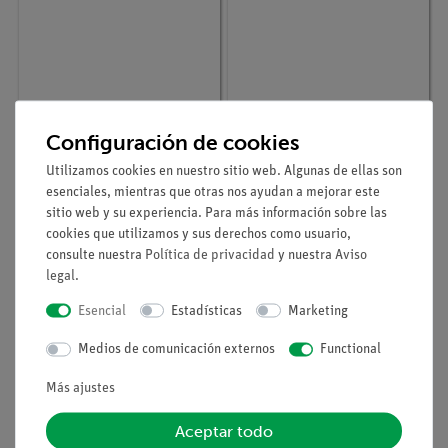
Nº de artículo
33281-00
Nº de artículo
33278-00
PLACA PROTECTORA
Triángulo de alambre
Configuración de cookies
CERAN,155X155 MM
con tubos de arcilla de
l= 60 mm
Utilizamos cookies en nuestro sitio web. Algunas de ellas son
esenciales, mientras que otras nos ayudan a mejorar este
sitio web y su experiencia. Para más información sobre las
cookies que utilizamos y sus derechos como usuario,
consulte nuestra
Política de privacidad
y nuestra
Aviso
legal
.
Esencial
Estadísticas
Marketing
Medios de comunicación externos
Functional
Más ajustes
Aceptar todo
Nº de artículo
33297-00
Nº de artículo
33277-00