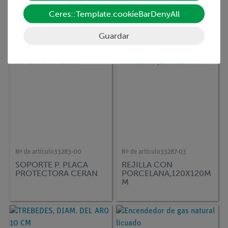
TREBEDES,DIA.D.ARO
Triángulo de alambre
120 ALT.210MM
con tubos de arcilla,
Ceres::Template.cookieBarDenyAll
50mm
Guardar
Nº de artículo
33283-00
Nº de artículo
33287-03
SOPORTE P. PLACA
REJILLA CON
PROTECTORA CERAN
PORCELANA,120X120M
M