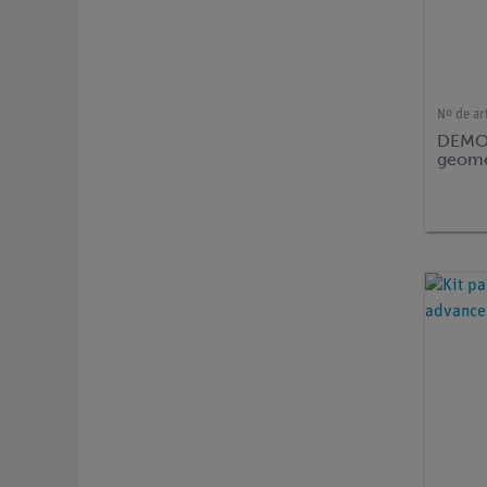
Nº de ar
DEMO 
geomé