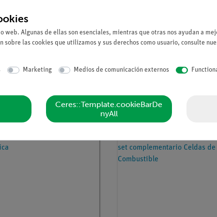
ookies
io web. Algunas de ellas son esenciales, mientras que otras nos ayudan a mejo
n sobre las cookies que utilizamos y sus derechos como usuario, consulte nu
tículo
15510-88
Nº de artículo
15550-88
s
Marketing
Medios de comunicación externos
Function
ra profesores Mecánica 1,
DEMO advanced Física, se
advanced Física
Óptica, incluye
lámparahalógena con bas
magnética
Ceres::Template.cookieBarDe
nyAll