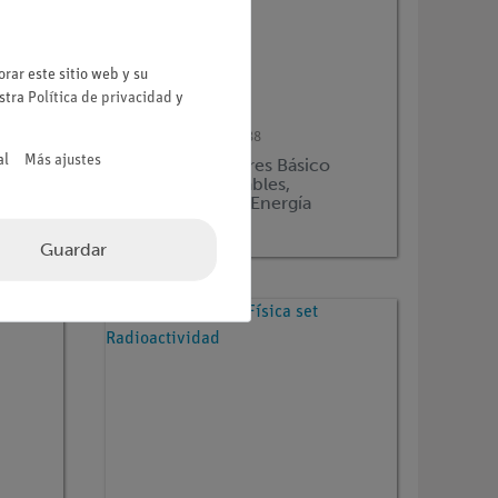
rar este sitio web y su
estra
Política de privacidad
y
Nº de artículo
15580-88
al
Más ajustes
t
Kit para profesores Básico
Energías Renovables,
e
Fundamentos y Energía
Térmica, DEMO avanzado
Ciencias Aplicadas
Guardar