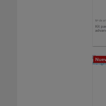
Nº de ar
Kit p
advan
Nuev