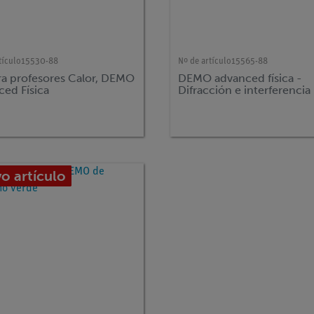
tículo
15530-88
Nº de artículo
15565-88
ara profesores Calor, DEMO
DEMO advanced física -
ced Física
Difracción e interferencia
o artículo