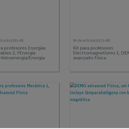
tículo
15581-88
Nº de artículo
25573-88
ra profesores Energías
Kit para profesores
ables 2, FEnergía
Electromagnetismo 1, D
/Hidroenergía/Energía
avanzado Física
a, DEMO avanzado
as Aplicadas