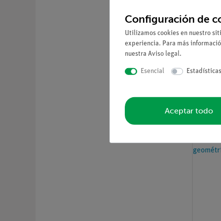
Configuración de c
Utilizamos cookies en nuestro sit
experiencia. Para más informació
nuestra
Aviso legal
.
Nº de ar
Esencial
Estadística
Kit pa
DEMO 
Aceptar todo