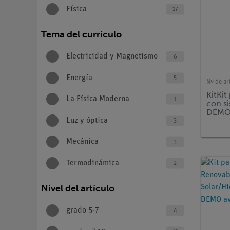
Física
17
Tema del currículo
Electricidad y Magnetismo
6
Energía
5
Nº de ar
KitKit
La Física Moderna
1
con s
DEMO 
Luz y óptica
3
Mecánica
3
Termodinámica
2
Nivel del artículo
grado 5-7
4