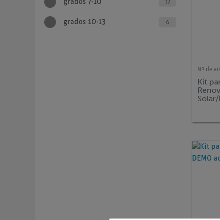
grados 7-10
12
grados 10-13
6
Nº de ar
Kit pa
Renov
Solar
Eólic
Cienci