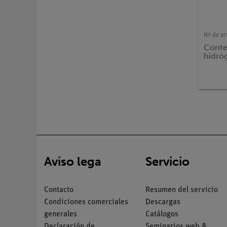
Nº de ar
Conte
hidró
Aviso lega
Servicio
Contacto
Resumen del servicio
Condiciones comerciales
Descargas
generales
Catálogos
Declaración de
Seminarios web &