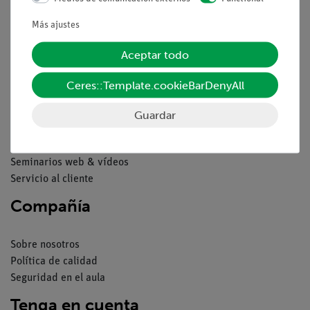
Condiciones comerciales generales
Más ajustes
Declaración de privacidad
Pie de imprenta
Aceptar todo
Servicio
Ceres::Template.cookieBarDenyAll
Resumen del servicio
Guardar
Descargas
Catálogos
Seminarios web & vídeos
Servicio al cliente
Compañía
Sobre nosotros
Política de calidad
Seguridad en el aula
Tenga en cuenta