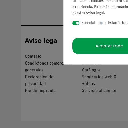
Utilizamos cookies en nuestro sit
experiencia. Para más informació
nuestra
Aviso legal
.
Esencial
Estadística
Aviso lega
Servicio
Aceptar todo
Contacto
Resumen del servicio
Condiciones comerciales
Descargas
generales
Catálogos
Declaración de
Seminarios web &
privacidad
vídeos
Pie de imprenta
Servicio al cliente