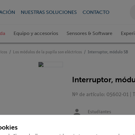
CACIÓN
NUESTRAS SOLUCIONES
CONTACTO
ada
Equipo y accesorios
Sensores & Software
Exper
icos
Los módulos de la pupila son eléctricos
Interruptor, módulo SB
Interruptor, mód
Nº de artículo: 05602-01 | 
Estudiantes
ookies