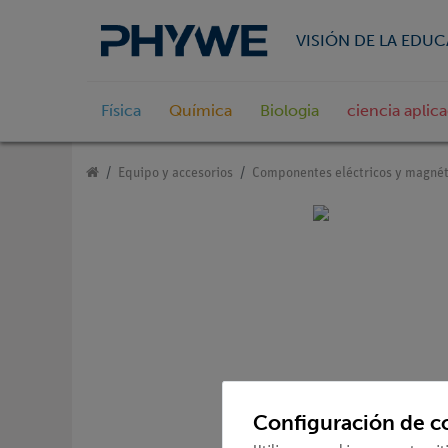
VISIÓN DE LA EDU
Física
Química
Biologia
ciencia aplic
Equipo y accesorios
Componentes eléctricos y magnét
Configuración de c