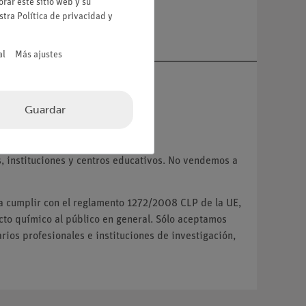
rar este sitio web y su
a
estra
Política de privacidad
y
al
Más ajustes
Guardar
VA.
 instituciones y centros educativos. No vendemos a
ra cumplir con el reglamento 1272/2008 CLP de la UE,
o químico al público en general. Sólo aceptamos
ios profesionales e instituciones de investigación,