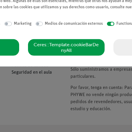
io web. Algunas de ellas son esenciales, mientras que otras nos ayudan a mejo
Solicitar una ofert
n sobre las cookies que utilizamos y sus derechos como usuario, consulte nu
s
Marketing
Medios de comunicación externos
Function
Compañía
Tenga en cuenta
Ceres::Template.cookieBarDe
nyAll
Sobre nosotros
* Los precios están sujetos al I
Política de calidad
Sólo suministramos a empresas,
Seguridad en el aula
particulares.
Por favor, tenga en cuenta: Pa
PHYWE no vende ningún product
pedidos de revendedores, usuar
estudio y educación.