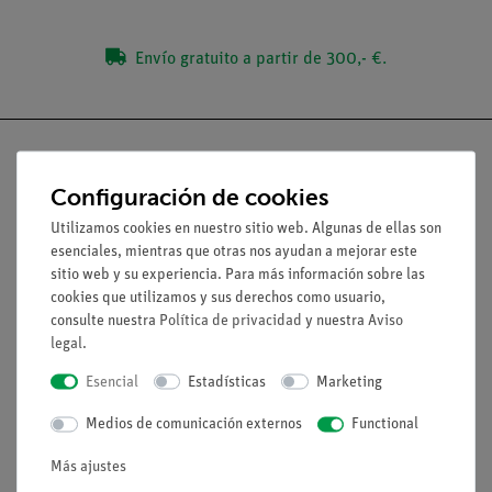
Envío gratuito a partir de 300,- €.
Configuración de cookies
Nach oben
Utilizamos cookies en nuestro sitio web. Algunas de ellas son
esenciales, mientras que otras nos ayudan a mejorar este
sitio web y su experiencia. Para más información sobre las
Aviso lega
cookies que utilizamos y sus derechos como usuario,
consulte nuestra
Política de privacidad
y nuestra
Aviso
legal
.
Contacto
Esencial
Estadísticas
Marketing
Condiciones comerciales generales
Declaración de privacidad
Medios de comunicación externos
Functional
Pie de imprenta
Más ajustes
Servicio