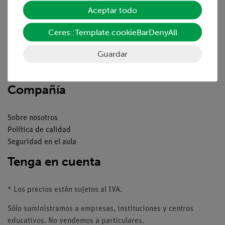
Aceptar todo
Resumen del servicio
Ceres::Template.cookieBarDenyAll
Descargas
Catálogos
Guardar
Seminarios web & vídeos
Servicio al cliente
Compañía
Sobre nosotros
Política de calidad
Seguridad en el aula
Tenga en cuenta
* Los precios están sujetos al IVA.
Sólo suministramos a empresas, instituciones y centros
educativos. No vendemos a particulares.