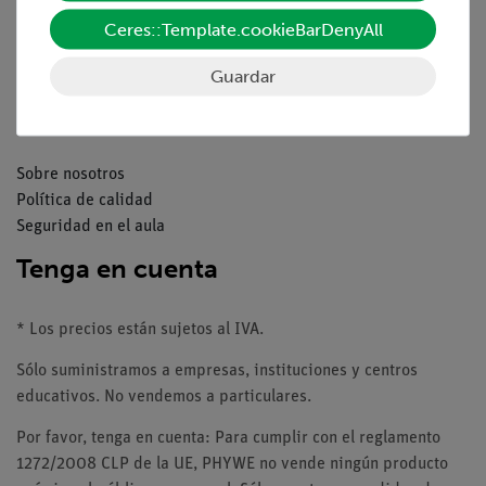
Catálogos
Ceres::Template.cookieBarDenyAll
Seminarios web & vídeos
Servicio al cliente
Guardar
Compañía
Sobre nosotros
Política de calidad
Seguridad en el aula
Tenga en cuenta
* Los precios están sujetos al IVA.
Sólo suministramos a empresas, instituciones y centros
educativos. No vendemos a particulares.
Por favor, tenga en cuenta: Para cumplir con el reglamento
1272/2008 CLP de la UE, PHYWE no vende ningún producto