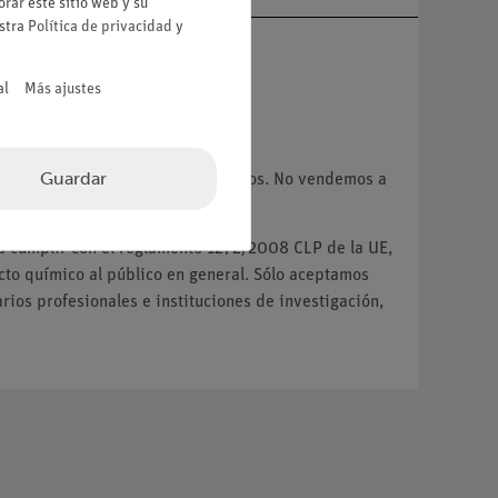
rar este sitio web y su
estra
Política de privacidad
y
al
Más ajustes
VA.
Guardar
 instituciones y centros educativos. No vendemos a
ra cumplir con el reglamento 1272/2008 CLP de la UE,
o químico al público en general. Sólo aceptamos
ios profesionales e instituciones de investigación,