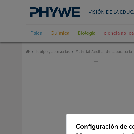
VISIÓN DE LA EDU
Física
Química
Biologia
ciencia aplic
Equipo y accesorios
Material Auxiliar de Laboratorio
Configuración de c