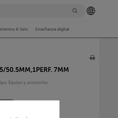
imentos & Sets
Enseñanza digital
5/50.5MM,1PERF. 7MM
Tipo: Equipo y accesorios
a