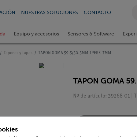
CACIÓN
NUESTRAS SOLUCIONES
CONTACTO
ada
Equipo y accesorios
Sensores & Software
Exper
Tapones y tapas
TAPON GOMA 59.5/50.5MM,1PERF. 7MM
TAPON GOMA 59.
Nº de artículo: 39268-01 | 
Solicitar una ofert
ookies